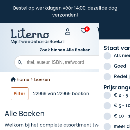
Bestel op werkdagen vóór 14:00, dezelfde dag
verzonden!
0
0
MijnTweedehandsBoek.nl
Staat va
Zoek binnen Alle Boeken
Als ni
Zoekveld
Goed
Redelij
home >
boeken
Prijsrang
Filter
22969
van
22969
boeken
€ 2 - 5
€ 5 - 1
Alle Boeken
€ 10 - 
Welkom bij het complete assortiment tweedehands
meer d