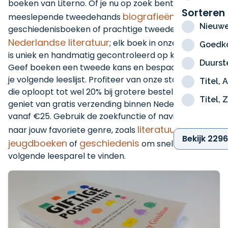
boeken van Literno. Of je nu op zoek bent naar
Sorteren
biografieën
meeslepende tweedehands
, zeldzame
Nieuwe
geschiedenisboeken of prachtige tweedehands
Nederlandse literatuur
; elk boek in onze collectie
Goedko
is uniek en handmatig gecontroleerd op kwaliteit.
Duurst
Geef boeken een tweede kans en bespaar direct op
je volgende leeslijst. Profiteer van onze stapelkorting
Titel, 
die oploopt tot wel 20% bij grotere bestellingen en
Titel, 
geniet van gratis verzending binnen Nederland
vanaf €25. Gebruik de zoekfunctie of navigeer direct
literatuur
thrillers
naar jouw favoriete genre, zoals
,
,
Bekijk 229
jeugdboeken
geschiedenis
of
om snel je
volgende leesparel te vinden.