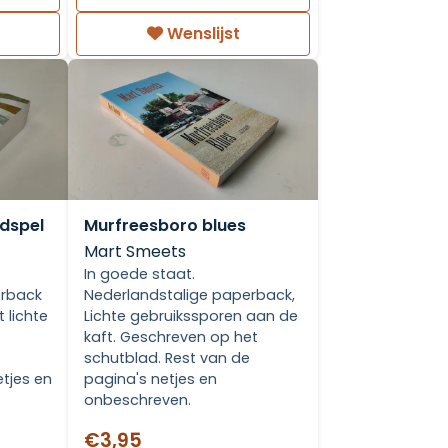
Wenslijst
ldspel
Murfreesboro blues
Mart Smeets
In goede staat.
erback
Nederlandstalige paperback,
 lichte
Lichte gebruikssporen aan de
kaft. Geschreven op het
schutblad. Rest van de
etjes en
pagina's netjes en
onbeschreven.
€3,95