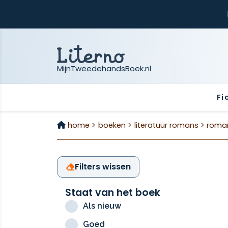
MijnTweedehandsBoek.nl
Fi
home >
boeken >
literatuur romans >
roma
Filters wissen
Staat van het boek
Als nieuw
Goed