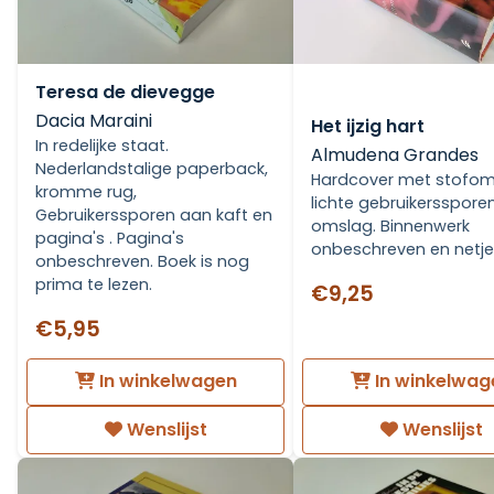
Teresa de dievegge
Dacia Maraini
Het ijzig hart
In redelijke staat.
Almudena Grandes
Nederlandstalige paperback,
Hardcover met stofom
kromme rug,
lichte gebruikersspore
Gebruikerssporen aan kaft en
omslag. Binnenwerk
pagina's . Pagina's
onbeschreven en netje
onbeschreven. Boek is nog
prima te lezen.
€9,25
€5,95
In winkelwagen
In winkelwag
Wenslijst
Wenslijst