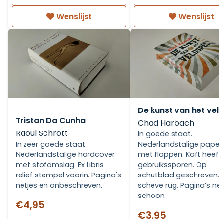
Wenslijst
Wenslijst
De kunst van het ve
Tristan Da Cunha
Chad Harbach
Raoul Schrott
In goede staat.
In zeer goede staat.
Nederlandstalige pap
Nederlandstalige hardcover
met flappen. Kaft heeft
met stofomslag. Ex Libris
gebruikssporen. Op
relief stempel voorin. Pagina's
schutblad geschreven.
netjes en onbeschreven.
scheve rug. Pagina’s n
schoon
€4,95
€3,95