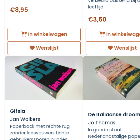
verkleurd passend bij 
leeftijd.
€8,95
€3,50
In winkelwagen
In winkelwag
Wenslijst
Wenslijst
Gifsla
De Italiaanse droo
Jan Wolkers
Jo Thomas
Paperback met rechte rug
In goede staat.
zonder leesvouwen. Lichte
Nederlandstalige pape
gebruikerssporen puntjes