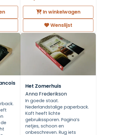
en
In winkelwagen
Wenslijst
rancois
Het Zomerhuis
Anna Frederikson
In goede staat.
rback.
Nederlandstalige paperback.
eeft
Kaft heeft lichte
en
gebruikssporen. Pagina’s
s de
netjes, schoon en
cht
onbeschreven. Rug iets