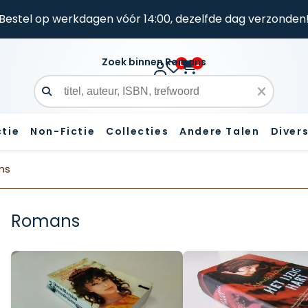
Bestel op werkdagen vóór 14:00, dezelfde dag verzonden
Zoek binnen Romans
0
0
Zoekveld
ctie
Non-Fictie
Collecties
Andere Talen
Diver
ns
Romans