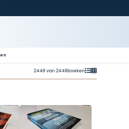
!
sen
2449
van
2449
boeken