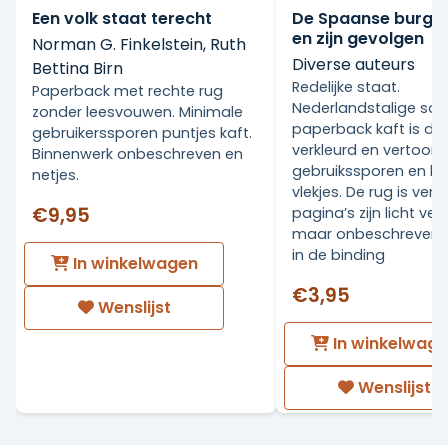
Een volk staat terecht
De Spaanse burge
en zijn gevolgen
Norman G. Finkelstein, Ruth
Diverse auteurs
Bettina Birn
Redelijke staat.
Paperback met rechte rug
Nederlandstalige sof
zonder leesvouwen. Minimale
paperback kaft is duid
gebruikerssporen puntjes kaft.
verkleurd en vertoont
Binnenwerk onbeschreven en
gebruikssporen en lic
netjes.
vlekjes. De rug is verk
€9,95
pagina’s zijn licht verk
maar onbeschreven e
in de binding
In winkelwagen
€3,95
Wenslijst
In winkelwag
Wenslijst