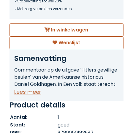
Stapelkorting tot wel 20%
Met zorg verpakt en verzonden
In winkelwagen
Wenslijst
Samenvatting
Commentaar op de uitgave 'Hitlers gewillige
beulen' van de Amerikaanse historicus
Daniel Goldhagen. In Een volk staat terecht
onderwerpen Norman G. Finkelstein en Ruth
Lees meer
Bettina Birn een van de meest
Product details
spraakmakende geschiedwerken over de
Holocaust aan een genadeloze kritiek. In dit
Aantal:
1
belangrijke historiografische werk ontleden
Staat:
goed
zij de stelling van Daniel Goldhagen, die
ISBN:
9789050183987