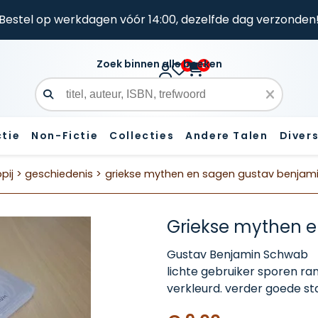
Bestel op werkdagen vóór 14:00, dezelfde dag verzonden
Zoek binnen alle boeken
0
0
Zoekveld
ctie
Non-Fictie
Collecties
Andere Talen
Diver
ij >
geschiedenis >
griekse mythen en sagen gustav benjam
Griekse mythen 
Gustav Benjamin Schwab
lichte gebruiker sporen ran
verkleurd. verder goede st