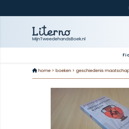
MijnTweedehandsBoek.nl
Fi
home >
boeken >
geschiedenis maatschapp