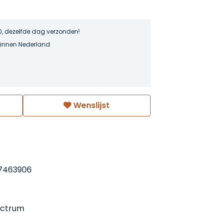
0, dezelfde dag verzonden!
binnen Nederland
Wenslijst
7463906
ectrum