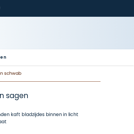
!
sen
in schwab
en sagen
den kaft bladzijdes binnen in licht
aat