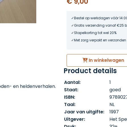
€ 9,00
Bestel op werkdagen vóór 14:0
Gratis verzending vanaf €25 
Stapelkorting tot wel 20%
Met zorg verpakt en verzonden
In winkelwagen
Product details
Aantal:
1
goden- en heldenverhalen.
Staat:
goed
ISBN:
978902
Taal:
NL
Jaar van uitgifte:
1997
Uitgever:
Het Sp
Druk:
32e