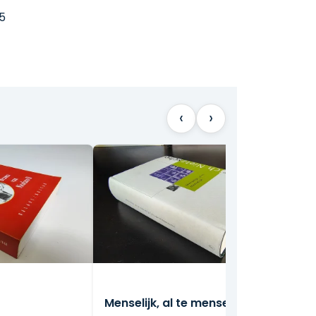
5
‹
›
Menselijk, al te menselijk