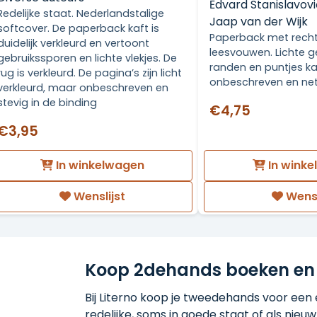
Ėdvard Stanislavovič
Redelijke staat. Nederlandstalige
Jaap van der Wijk
softcover. De paperback kaft is
Paperback met recht
duidelijk verkleurd en vertoont
leesvouwen. Lichte g
gebruikssporen en lichte vlekjes. De
randen en puntjes ka
rug is verkleurd. De pagina’s zijn licht
onbeschreven en net
verkleurd, maar onbeschreven en
stevig in de binding
€4,75
€3,95
In winkelwagen
In wink
Wenslijst
Wensl
Koop 2dehands boeken en
Bij Literno koop je tweedehands voor een ee
redelijke, soms in goede staat of als nieuw!