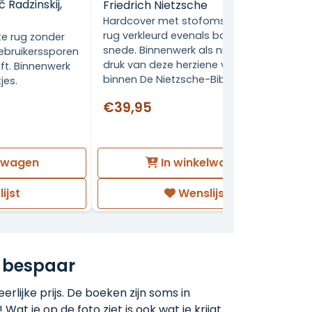
 Radzinskij,
Friedrich Nietzsche
Hardcover met stofomslag. Omslag
rug verkleurd evenals bovenzijde
e rug zonder
snede. Binnenwerk als nieuw! Eerste
ebruikerssporen
druk van deze herziene vertaling
ft. Binnenwerk
binnen De Nietzsche-Bibliotheek
jes.
€39,95
elwagen
In winkelwagen
ijst
Wenslijst
 bespaar
rlijke prijs. De boeken zijn soms in
 Wat je op de foto ziet is ook wat je krijgt.