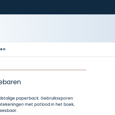
!
sen
gebaren
andstalige paperback. Gebruikssporen
tekeningen met potlood in het boek,
eesbaar.