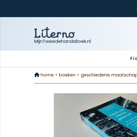
MijnTweedehandsBoek.nl
Fi
home >
boeken >
geschiedenis maatschapp