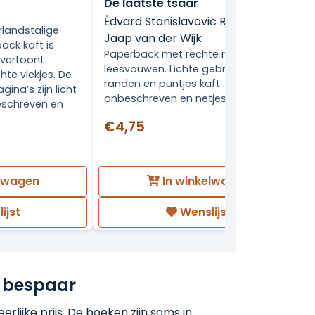
De laatste tsaar
Ėdvard Stanislavovič Radzinskij,
rlandstalige
Jaap van der Wijk
ack kaft is
Paperback met rechte rug zonder
n vertoont
leesvouwen. Lichte gebruikerssporen
hte vlekjes. De
randen en puntjes kaft. Binnenwerk
gina’s zijn licht
onbeschreven en netjes.
eschreven en
€4,75
elwagen
In winkelwagen
ijst
Wenslijst
 bespaar
rlijke prijs. De boeken zijn soms in