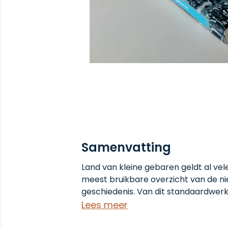
Samenvatting
Land van kleine gebaren geldt al vele
meest bruikbare overzicht van de n
geschiedenis. Van dit standaardwerk
bijgewerkte en aangevulde uitgave, 
Lees meer
over de periode 1990-2012. Nederland