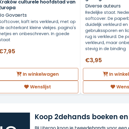
Kraków culturele hoofdstad van
Diverse auteurs
Europa
Redelijke staat. Nede
Jo Govaerts
softcover. De paperb
Softcover, kaft iets verkleurd, met op
duidelijk verkleurd e
de achterkant kleine vlekjes. pagina's
gebruikssporen en lic
netjes en onbeschreven. In goede
rug is verkleurd. De pa
staat
verkleurd, maar onb
stevig in de binding
€7,95
€3,95
In winkelwagen
In wink
Wenslijst
Wensl
Koop 2dehands boeken en
Bij Literno koop je tweedehands voor een ee