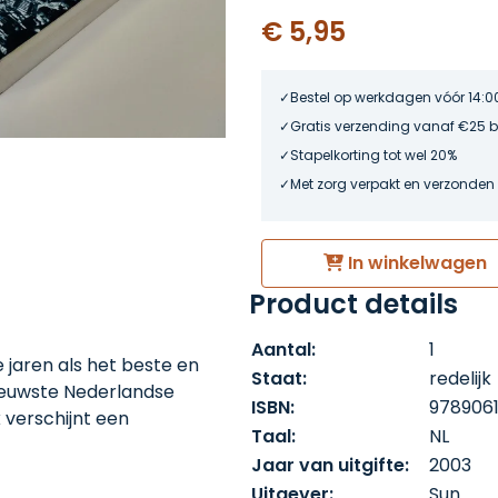
€ 5,95
Bestel op werkdagen vóór 14:0
Gratis verzending vanaf €25 
Stapelkorting tot wel 20%
Met zorg verpakt en verzonden
In winkelwagen
Product details
Aantal:
1
 jaren als het beste en
Staat:
redelijk
ieuwste Nederlandse
ISBN:
978906
 verschijnt een
Taal:
NL
met een nieuwe studie
Jaar van uitgifte:
2003
 is nooit een land van
Uitgever:
Sun