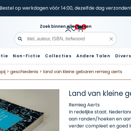
Bestel op werkdagen vóór 14:00, dezelfde dag verzonden
Zoek binnen alle boeken
0
0
Zoekveld
ctie
Non-Fictie
Collecties
Andere Talen
Diver
ij >
geschiedenis >
land van kleine gebaren remieg aerts
Land van kleine 
Remieg Aerts
In redelijke staat. Nederl
aan randen/hoeken en aan
verder compleet en goed l