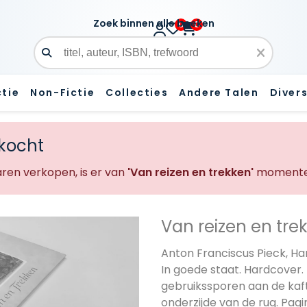
Zoek binnen alle boeken
0
0
Zoekveld
ctie
Non-Fictie
Collecties
Andere Talen
Diver
rkocht
en verkopen, is er van
'Van reizen en trekken'
momentee
Van reizen en tre
Anton Franciscus Pieck, H
In goede staat. Hardcover.
gebruikssporen aan de kaft
onderzijde van de rug. Pagi