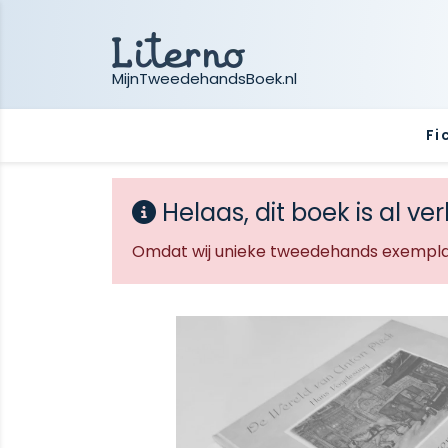
MijnTweedehandsBoek.nl
Fi
Helaas, dit boek is al ve
Omdat wij unieke tweedehands exemplar