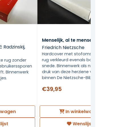
Menselijk, al te menselijk
 Radzinskij,
Friedrich Nietzsche
Hardcover met stofomslag. Omslag
rug verkleurd evenals bovenzijde
e rug zonder
snede. Binnenwerk als nieuw! Eerste
ebruikerssporen
druk van deze herziene vertaling
ft. Binnenwerk
binnen De Nietzsche-Bibliotheek
jes.
€39,95
elwagen
In winkelwagen
ijst
Wenslijst