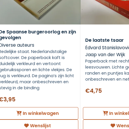
De Spaanse burgeroorlog en zijn
gevolgen
De laatste tsaar
Diverse auteurs
Ėdvard Stanislavovič
Redelijke staat. Nederlandstalige
Jaap van der Wijk
softcover. De paperback kaft is
Paperback met recht
duidelijk verkleurd en vertoont
leesvouwen. Lichte g
gebruikssporen en lichte vlekjes. De
randen en puntjes ka
rug is verkleurd. De pagina’s zijn licht
onbeschreven en net
verkleurd, maar onbeschreven en
stevig in de binding
€4,75
€3,95
In winkelwagen
In wink
Wenslijst
Wensl