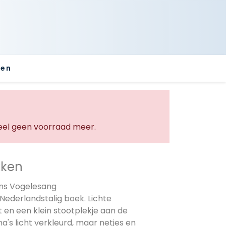
sen
l geen voorraad meer.
kken
ans Vogelesang
 Nederlandstalig boek. Lichte
 en een klein stootplekje aan de
na's licht verkleurd, maar netjes en