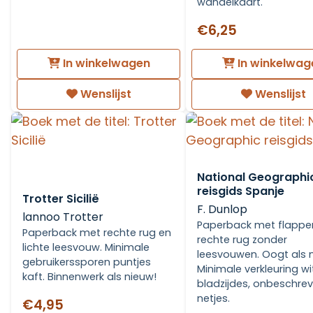
wandelkaart.
€6,25
In winkelwagen
In winkelwag
Wenslijst
Wenslijst
National Geographi
reisgids Spanje
Trotter Sicilië
F. Dunlop
lannoo Trotter
Paperback met flappe
Paperback met rechte rug en
rechte rug zonder
lichte leesvouw. Minimale
leesvouwen. Oogt als 
gebruikerssporen puntjes
Minimale verkleuring wi
kaft. Binnenwerk als nieuw!
bladzijdes, onbeschre
netjes.
€4,95