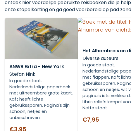
ontdek hier voordelige gebruikte reisboeken die je help
onze stapelkorting en ga goed voorbereid op pad zonde
Het Alhambra van di
Diverse auteurs
In goede staat.
ANWB Extra - New York
Nederlandstalige pap
Stefan Nink
met flappen. Kaft licht
In goede staat.
gebruikssporen. Pagina
Nederlandstalige paperback
schoon en netjes. wit 
met uitneembare grote kaart.
pagina's iets verkleurd.
Kaft heeft lichte
Libris reliefstempel voo
gebruikssporen. Pagina's zijn
Nette staat
schoon, netjes en
onbeschreven.
€7,95
€3,95