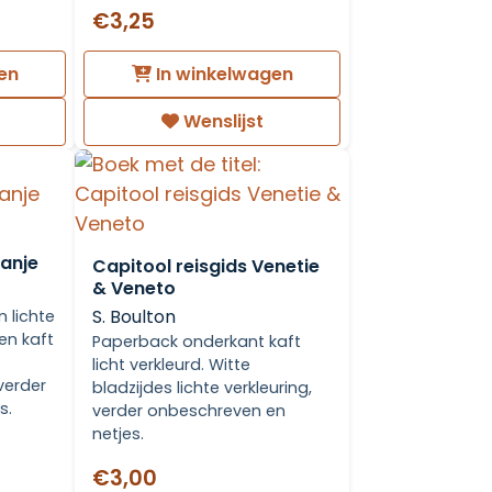
€3,25
en
In winkelwagen
Wenslijst
panje
Capitool reisgids Venetie
& Veneto
S. Boulton
 lichte
en kaft
Paperback onderkant kaft
licht verkleurd. Witte
verder
bladzijdes lichte verkleuring,
s.
verder onbeschreven en
netjes.
€3,00