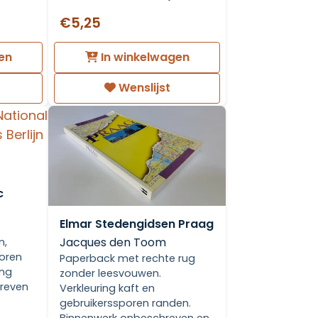
€5,25
en
In winkelwagen
Wenslijst
c
Elmar Stedengidsen Praag
Jacques den Toom
n,
oren
Paperback met rechte rug
ing
zonder leesvouwen.
hreven
Verkleuring kaft en
gebruikerssporen randen.