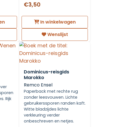
€3,50
en
In winkelwagen
Wenslijst
Dominicus-reisgids
Marokko
Remco Ensel
over
Paperback met rechte rug
ssporen
zonder leesvouwen. Lichte
s. Rijk
gebruikerssporen randen kaft.
Witte bladzijdes lichte
verkleuring verder
onbeschreven en netjes.