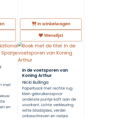
en
In winkelwagen
Wenslijst
c
In de voetsporen van
Koning Arthur
Nicki Bullinga
n met
Paperback met rechte rug.
Klein gebruikersspoor
nieuw.
onderste puntje kaft aan de
tte
voorkant. Lichte verkleuring
ven en
witte bladzijdes, verder
onbeschreven en netjes.