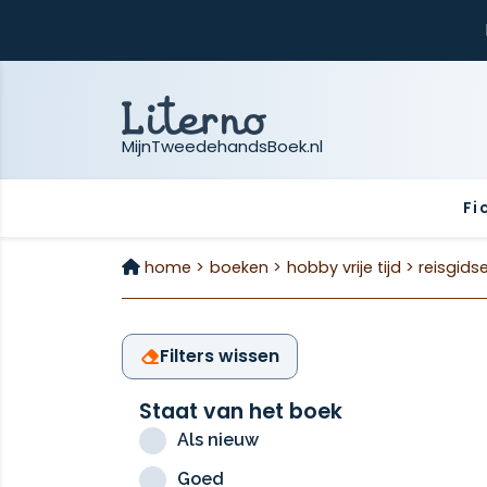
MijnTweedehandsBoek.nl
Fi
home >
boeken >
hobby vrije tijd >
reisgids
Filters wissen
Staat van het boek
Als nieuw
Goed