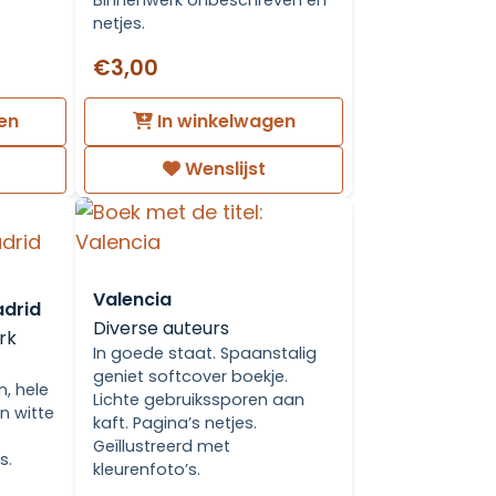
Binnenwerk onbeschreven en
netjes.
€3,00
en
In winkelwagen
Wenslijst
Valencia
adrid
Diverse auteurs
rk
In goede staat. Spaanstalig
geniet softcover boekje.
, hele
Lichte gebruikssporen aan
en witte
kaft. Pagina’s netjes.
Geïllustreerd met
s.
kleurenfoto’s.