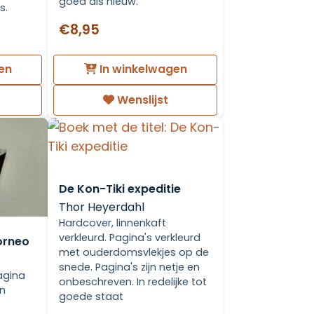
goed als nieuw.
s.
€8,95
en
In winkelwagen
Wenslijst
De Kon-Tiki expeditie
Thor Heyerdahl
Hardcover, linnenkaft
verkleurd. Pagina's verkleurd
orneo
met ouderdomsvlekjes op de
snede. Pagina's zijn netje en
agina
onbeschreven. In redelijke tot
In
goede staat