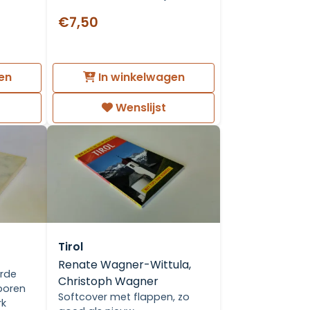
€7,50
en
In winkelwagen
Wenslijst
Tirol
Renate Wagner-Wittula,
urde
Christoph Wagner
sporen
Softcover met flappen, zo
rk