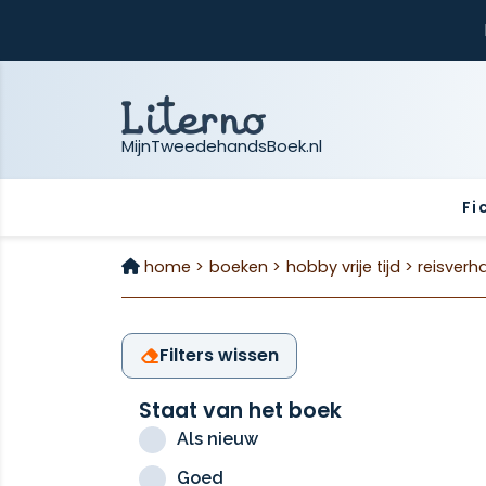
MijnTweedehandsBoek.nl
Fi
home >
boeken >
hobby vrije tijd >
reisverh
Filters wissen
Staat van het boek
Als nieuw
Goed