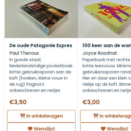
De oude Patagonie Expres
100 keer aan de wa
Paul Theroux
Joyce Roodnat
In goede staat.
Paperback met rechte 
Nederlandstalige pocketboek.
lichte leesvouw. Minim
lichte gebruikssporen aan de
gebruikerssporen rande
kaft (hoeken, kleine vouw in
Hier en daar een klein s
de rug) Pagina's
vlekje op de kaft. Binn
onbeschreven en netjes
onbeschreven en netje
€3,50
€3,00
In winkelwagen
In winkelwag
Wenslijst
Wenslijst