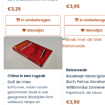
€3,95
€3,25
In winkelwagen
In winkelwag
Wenslijst
Wenslijst
Reiswoede
China in een rugzak
Boudewijn Maria Igna
Büch, Petrus Abrah
Dolf de Vries
Willibrordus Zonneve
Softcover, naam voorin
geschreven. Boek is ook
Paperback, als nieuw
gesigneerd. Bladzijden licht
€2,50
verkleurd. Netjes en