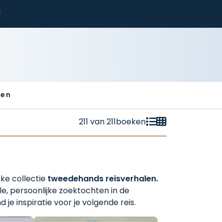
!
sen
211
van
211
boeken
eke collectie
tweedehands reisverhalen.
le, persoonlijke zoektochten in de
 je inspiratie voor je volgende reis.