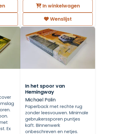
en
In winkelwagen
Wenslijst
In het spoor van
Hemingway
cover
Michael Palin
omslag
Paperback met rechte rug
oren.
zonder leesvouwen. Minimale
oon.
gebruikerssporen puntjes
 met
kaft. Binnenwerk
st. Ex
onbeschreven en netjes.