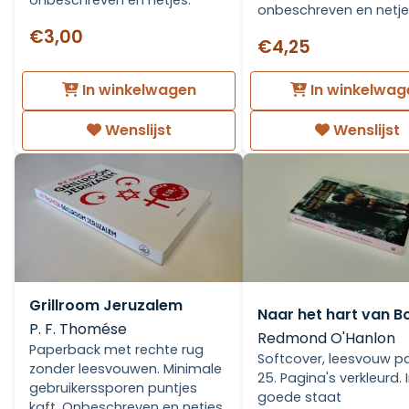
onbeschreven en netjes.
onbeschreven en netje
€3,00
€4,25
In winkelwagen
In winkelwag
Wenslijst
Wenslijst
Grillroom Jeruzalem
Naar het hart van B
P. F. Thomése
Redmond O'Hanlon
Paperback met rechte rug
Softcover, leesvouw p
zonder leesvouwen. Minimale
25. Pagina's verkleurd. 
gebruikerssporen puntjes
goede staat
kaft. Onbeschreven en netjes.