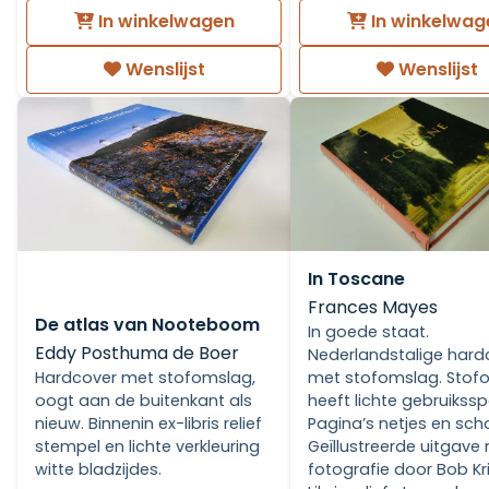
In winkelwagen
In winkelwag
Wenslijst
Wenslijst
In Toscane
Frances Mayes
De atlas van Nooteboom
In goede staat.
Eddy Posthuma de Boer
Nederlandstalige hard
Hardcover met stofomslag,
met stofomslag. Stof
oogt aan de buitenkant als
heeft lichte gebruikssp
nieuw. Binnenin ex-libris relief
Pagina’s netjes en sch
stempel en lichte verkleuring
Geïllustreerde uitgave
witte bladzijdes.
fotografie door Bob Kri