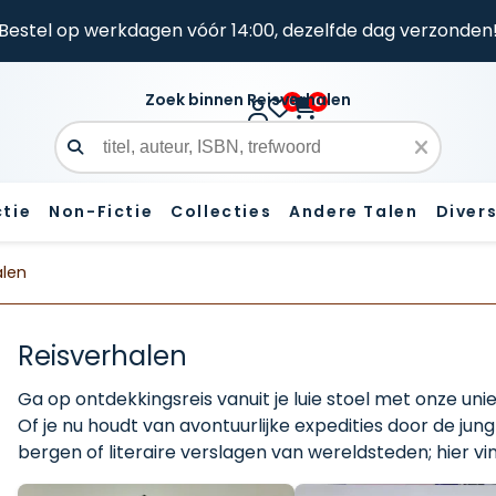
Bestel op werkdagen vóór 14:00, dezelfde dag verzonden
Zoek binnen Reisverhalen
0
0
Zoekveld
ctie
Non-Fictie
Collecties
Andere Talen
Diver
alen
Reisverhalen
Ga op ontdekkingsreis vanuit je luie stoel met onze uni
Of je nu houdt van avontuurlijke expedities door de jung
bergen of literaire verslagen van wereldsteden; hier vind