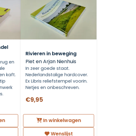
ndel
Rivieren in beweging
Piet en Arjan Nienhuis
rug en
ale
In zeer goede staat.
n kaft.
Nederlandstalige hardcover.
tip
Ex Libris reliefstempel voorin.
enwerk
Netjes en onbeschreven.
s.
€9,95
en
In winkelwagen
Wenslijst