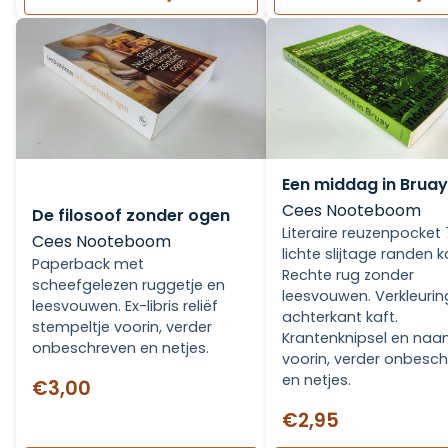
Een middag in Bruay
Cees Nooteboom
De filosoof zonder ogen
Literaire reuzenpocket 
Cees Nooteboom
lichte slijtage randen k
Paperback met
Rechte rug zonder
scheefgelezen ruggetje en
leesvouwen. Verkleurin
leesvouwen. Ex-libris reliëf
achterkant kaft.
stempeltje voorin, verder
Krantenknipsel en na
onbeschreven en netjes.
voorin, verder onbesc
en netjes.
€3,00
€2,95