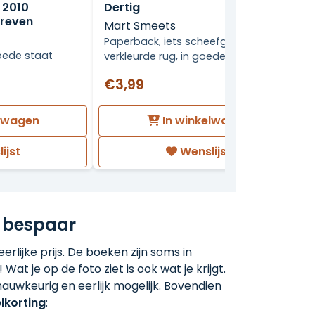
Dertig
 2010
hreven
Mart Smeets
Paperback, iets scheefgelezen, licht
oede staat
verkleurde rug, in goede staat.
€3,99
elwagen
In winkelwagen
ijst
Wenslijst
 bespaar
rlijke prijs. De boeken zijn soms in
 Wat je op de foto ziet is ook wat je krijgt.
auwkeurig en eerlijk mogelijk. Bovendien
lkorting
: