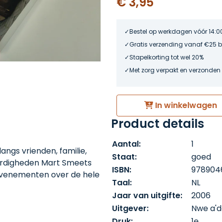
€ 3,95
Bestel op werkdagen vóór 14:0
Gratis verzending vanaf €25 
Stapelkorting tot wel 20%
Met zorg verpakt en verzonden
In winkelwagen
Product details
Aantal:
1
ngs vrienden, familie,
Staat:
goed
ardigheden Mart Smeets
ISBN:
978904
tevenementen over de hele
Taal:
NL
t hij na de Olympische
Jaar van uitgifte:
2006
 reis te gaan. Hij wilde
Uitgever:
Nwe a'
over nadenken. Hij wilde
Druk:
1e