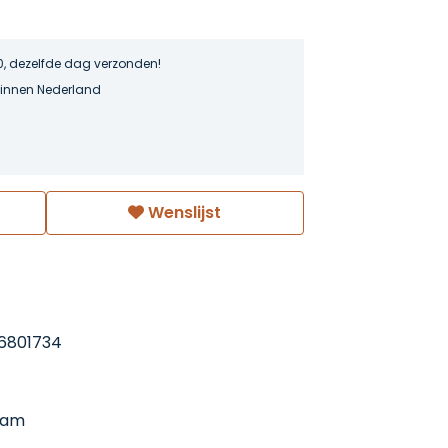
0, dezelfde dag verzonden!
binnen Nederland
Wenslijst
6801734
dam