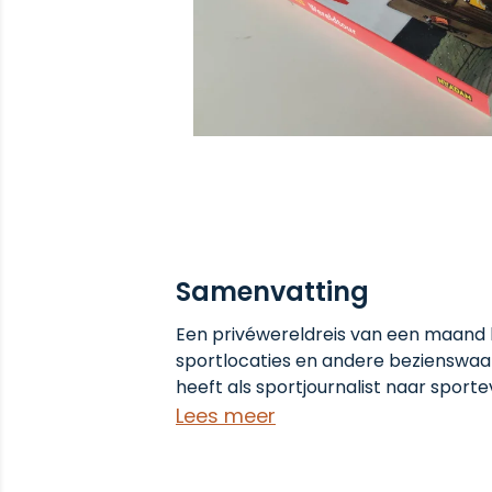
Samenvatting
Een privéwereldreis van een maand la
sportlocaties en andere bezienswa
heeft als sportjournalist naar spor
wereld gereisd. In maart 2006 besloo
Lees meer
Winterspelen een maand lang privé op
naar sport kijken, erover lezen en er