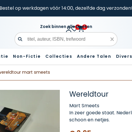
Bestel op werkdagen vóór 14:00, dezelfde dag verzonden
Zoek binnen alle boeken
0
0
Zoekveld
ctie
Non-Fictie
Collecties
Andere Talen
Diver
wereldtour mart smeets
Wereldtour
Mart Smeets
In zeer goede staat. Neder
schoon en netjes.