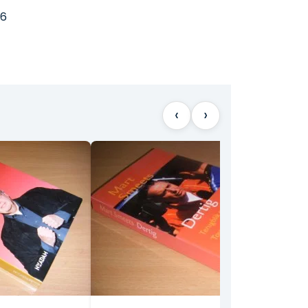
6
‹
›