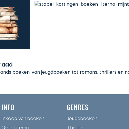
rraad
nds boeken, van jeugdboeken tot romans, thrillers en non
INFO
GENRES
Inkoop van boeken
Jeugdboeken
Over Literno
Thrillers