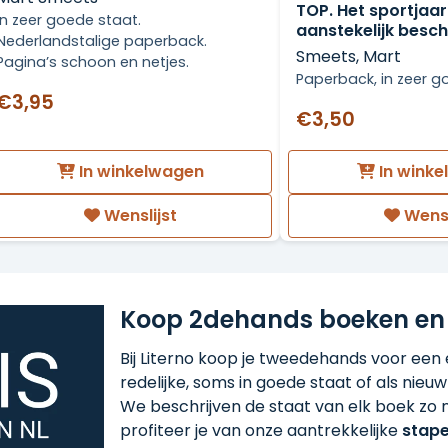
TOP. Het sportjaar
In zeer goede staat.
aanstekelijk besc
Nederlandstalige paperback.
Smeets, Mart
Pagina’s schoon en netjes.
Paperback, in zeer g
€3,95
€3,50
In winkelwagen
In wink
Wenslijst
Wensl
Koop 2dehands boeken en
Bij Literno koop je tweedehands voor een ee
redelijke, soms in goede staat of als nieuw!
We beschrijven de staat van elk boek zo n
profiteer je van onze aantrekkelijke
stape