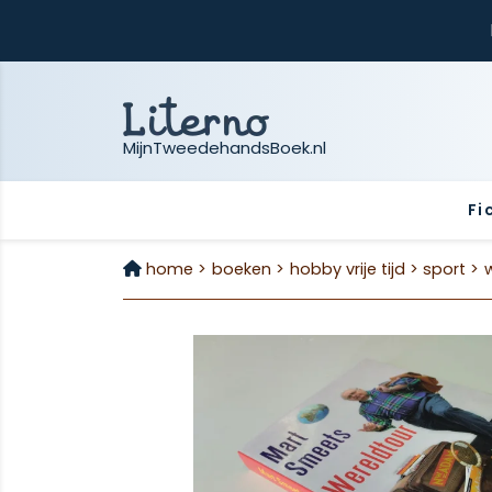
MijnTweedehandsBoek.nl
Fi
home >
boeken >
hobby vrije tijd >
sport >