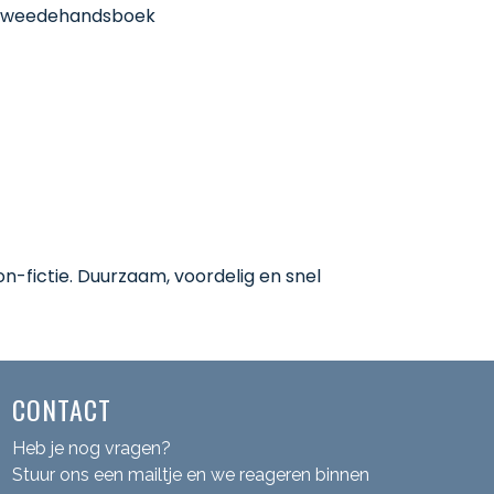
-fictie. Duurzaam, voordelig en snel
CONTACT
Heb je nog vragen?
Stuur ons een mailtje en we reageren binnen