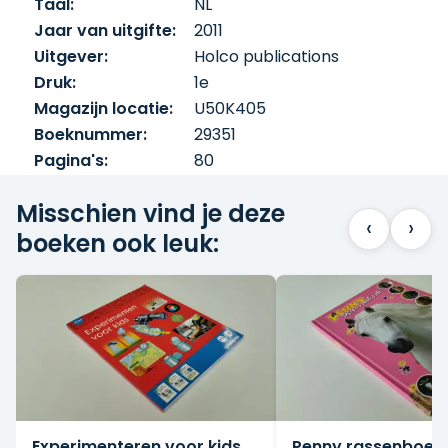
Taal:
NL
Jaar van uitgifte:
2011
Uitgever:
Holco publications
Druk:
1e
Magazijn locatie:
U50K405
Boeknummer:
29351
Pagina's:
80
Misschien vind je deze
‹
›
boeken ook leuk:
Experimenteren voor kids
Penny rassenboek