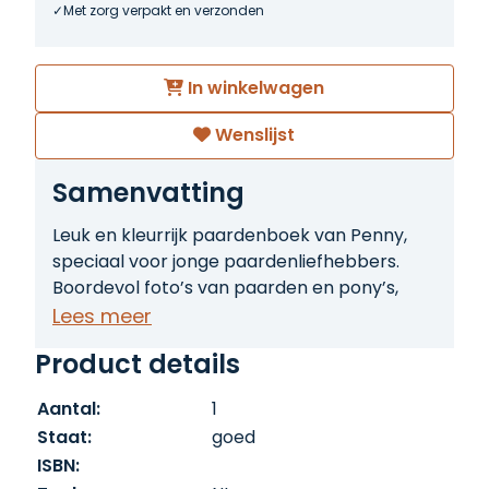
Met zorg verpakt en verzonden
In winkelwagen
Wenslijst
Samenvatting
Leuk en kleurrijk paardenboek van Penny,
speciaal voor jonge paardenliefhebbers.
Boordevol foto’s van paarden en pony’s,
weetjes en informatie over verzorging,
Lees meer
rassen en het leven op de manege. Een
Product details
aantrekkelijk uitgevoerd jeugdboek voor
fans van paarden en pony’s.
Aantal:
1
Staat:
goed
ISBN: