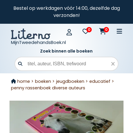
Bestel op werkdagen vóór 14:00, dezelfde dag
verzonden!
0
0
MijnTweedehandsBoek.nl
Zoek binnen alle boeken
Zoekveld
home >
boeken >
jeugdboeken >
educatief >
penny rassenboek diverse auteurs