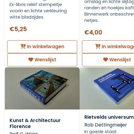
omslag en lichte slijta
Ex-libris reliëf stempeltje
randen en hoekjes kaft
voorin en lichte verkleuring
Binnenwerk onbeschre
witte bladzijdes.
netjes.
€5,25
€4,00
In winkelwagen
In winkelwag
Wenslijst
Wenslijst
Rietvelds universum
Kunst & Architectuur
Rob Dettingmeijer
Florence
In goede staat.