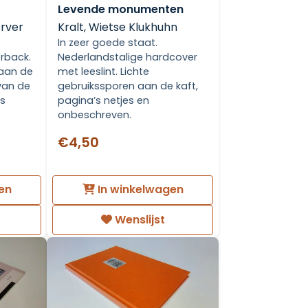
Levende monumenten
erver
Kralt, Wietse Klukhuhn
In zeer goede staat.
rback.
Nederlandstalige hardcover
 aan de
met leeslint. Lichte
 van de
gebruikssporen aan de kaft,
’s
pagina’s netjes en
onbeschreven.
€4,50
en
In winkelwagen
Wenslijst