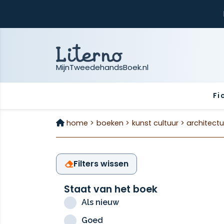
MijnTweedehandsBoek.nl
Fi
home >
boeken >
kunst cultuur >
architectu
Filters wissen
Staat van het boek
Als nieuw
Goed