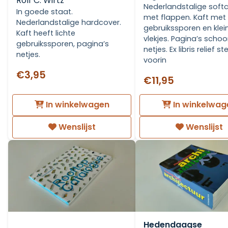
Rolf C. Wirtz
Nederlandstalige soft
In goede staat.
met flappen. Kaft met 
Nederlandstalige hardcover.
gebruikssporen en klei
Kaft heeft lichte
vlekjes. Pagina’s scho
gebruikssporen, pagina’s
netjes. Ex libris relief s
netjes.
voorin
€3,95
€11,95
In winkelwagen
In winkelwag
Wenslijst
Wenslijst
Hedendaagse