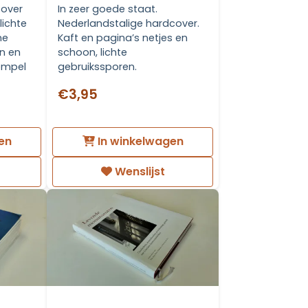
cover
In zeer goede staat.
lichte
Nederlandstalige hardcover.
ne
Kaft en pagina’s netjes en
on en
schoon, lichte
tempel
gebruikssporen.
€3,95
en
In winkelwagen
Wenslijst