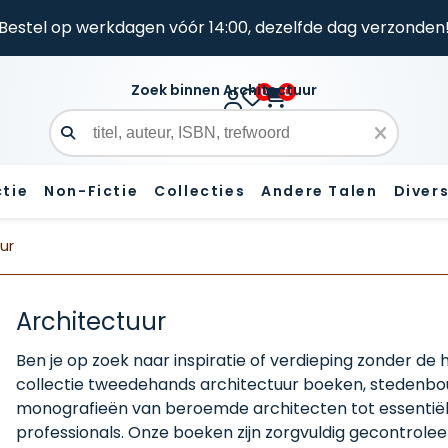
Bestel op werkdagen vóór 14:00, dezelfde dag verzonden
Zoek binnen Architectuur
0
0
Zoekveld
ctie
Non-Fictie
Collecties
Andere Talen
Diver
ur
Architectuur
Ben je op zoek naar inspiratie of verdieping zonder de
collectie tweedehands architectuur boeken, stedenbo
monografieën van beroemde architecten tot essentiël
professionals. Onze boeken zijn zorgvuldig gecontroleerd