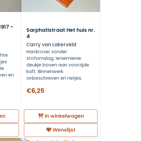
1917 -
Sarphatistraat Het huis nr.
4
Carry van Lakerveld
,
Hardcover zonder
chte
stofomslag. Ieniemienie
tjes
deukje boven aan voorzijde
le
kaft. Binnenwerk
ven en
onbeschreven en netjes.
€6,25
en
In winkelwagen
Wenslijst