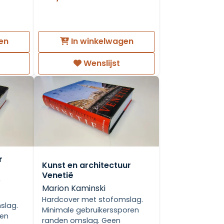
en
In winkelwagen
Wenslijst
r
Kunst en architectuur
Venetië
r
Marion Kaminski
Hardcover met stofomslag.
slag.
Minimale gebruikerssporen
den
randen omslag. Geen