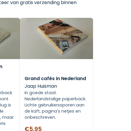
teer van gratis verzending binnen
jn
Grand cafés in Nederland
Jaap Huisman
erback
In goede staat.
oont
Nederlandstalige paperback.
Rug is
Lichte gebruikerssporen aan
de
de kaft, pagina's netjes en
d, maar
onbeschreven.
ris
€5,95