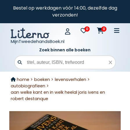
Bestel op werkdagen vóór 14:00, dezelfde dag
verzonden!
0
0
MijnTweedehandsBoek.nl
Zoek binnen alle boeken
Zoekveld
home >
boeken >
levensverhalen >
autobiografieen >
aan welke kant en in welk heelal joris ivens en
robert destanque