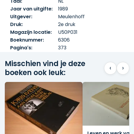
Taal:
NL
Jaar van uitgifte:
1989
Uitgever:
Meulenhoff
Druk:
2e druk
Magazijn locatie:
U50P031
Boeknummer:
6306
Pagina's:
373
Misschien vind je deze
‹
›
boeken ook leuk:
Leven en werk van