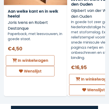
den Ouden
Gijsbert van der Wa
Aan welke kant en in welk
heelal
den Ouden
In goede tot zeer go
Joris Ivens en Robert
Nederlandstalige ha
Destanque
met stofomslag. Ex Li
Paperback, met leesvouwen, in
reliefstempel voorin.
goede staat.
snede miniscule vlekj
pagina;s netjes en
€4,50
onbeschreven en stev
binding.
In winkelwagen
€16,95
Wenslijst
In winkelwag
Wenslijst