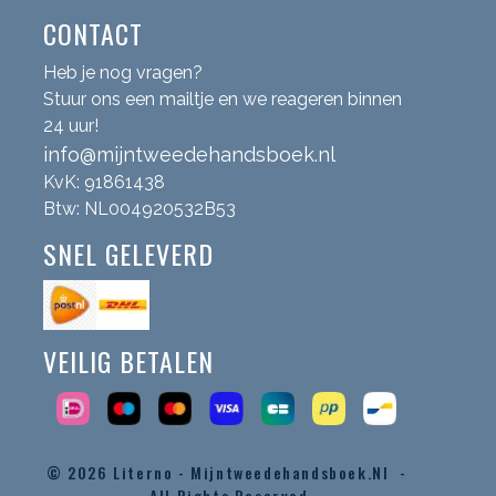
CONTACT
Heb je nog vragen?
Stuur ons een mailtje en we reageren binnen
24 uur!
info@mijntweedehandsboek.nl
KvK: 91861438
Btw: NL004920532B53
SNEL GELEVERD
VEILIG BETALEN
© 2026
Literno - Mijntweedehandsboek.nl -
All Rights Reserved