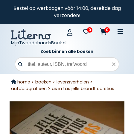
Bestel op werkdagen vóór 14:00, dezelfde dag
verzonden!
0
0
MijnTweedehandsBoek.nl
Zoek binnen alle boeken
Zoekveld
home >
boeken >
levensverhalen >
autobiografieen >
as in tas jelle brandt corstius