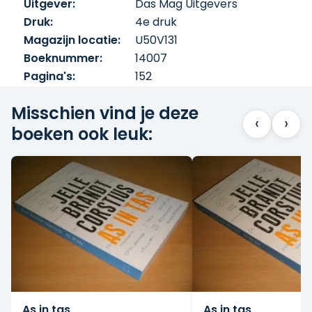
Uitgever:
Das Mag Uitgevers
Druk:
4e druk
Magazijn locatie:
U50V131
Boeknummer:
14007
Pagina's:
152
Misschien vind je deze
‹
›
boeken ook leuk:
As in tas
As in tas