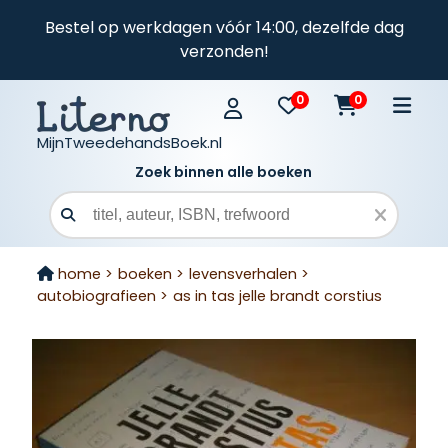
Bestel op werkdagen vóór 14:00, dezelfde dag
verzonden!
0
0
MijnTweedehandsBoek.nl
Zoek binnen alle boeken
Zoekveld
home >
boeken >
levensverhalen >
autobiografieen >
as in tas jelle brandt corstius