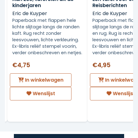
kinderjaren
Reisberichten
Eric de Kuyper
Eric de Kuyper
Paperback met flappen hele
Paperback met flapp
lichte slijtage langs de randen
slijtage langs de ra
kaft. Rug recht zonder
en rug. Rug is recht
leesvouwen, lichte verkleuring.
leesvouwen en licht 
Ex-libris reliëf stempel voorin,
Ex-libris reliëf stemp
n
verder onbeschreven en netjes.
verder onbeschreven
€4,75
€4,95
In winkelwagen
In winkelwag
Wenslijst
Wenslijst