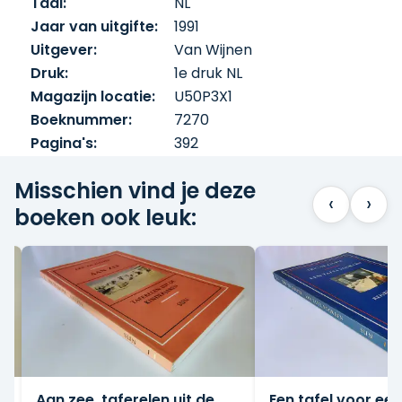
Taal:
NL
Jaar van uitgifte:
1991
Uitgever:
Van Wijnen
Druk:
1e druk NL
Magazijn locatie:
U50P3X1
Boeknummer:
7270
Pagina's:
392
Misschien vind je deze
‹
›
boeken ook leuk:
Aan zee, taferelen uit de
Een tafel voor een