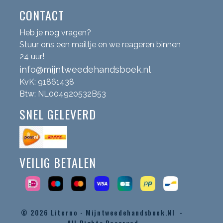
CONTACT
Heb je nog vragen?
Stuur ons een mailtje en we reageren binnen
24 uur!
info@mijntweedehandsboek.nl
KvK: 91861438
Btw: NL004920532B53
SNEL GELEVERD
VEILIG BETALEN
© 2026
Literno - Mijntweedehandsboek.nl -
All Rights Reserved