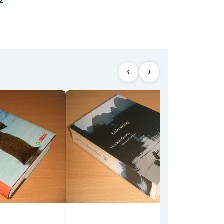
2
‹
›