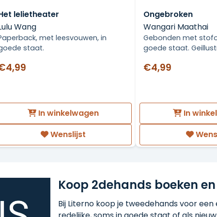
Het lelietheater
Ongebroken
Lulu Wang
Wangari Maathai
Paperback, met leesvouwen, in
Gebonden met stofom
goede staat.
goede staat. Geillust
€4,99
€4,99
In winkelwagen
In wink
Wenslijst
Wensl
Koop 2dehands boeken en
Bij Literno koop je tweedehands voor een ee
redelijke, soms in goede staat of als nieuw!