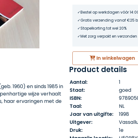
Bestel op werkdagen vóór 14:0
Gratis verzending vanaf €25 
Stapelkorting tot wel 20%
Met zorg verpakt en verzonden
In winkelwagen
Product details
Aantal:
1
geb. 1960) en sinds 1985 in
Staat:
goed
penhartige wijze verhaalt
ISBN:
978905
s, haar ervaringen met de
Taal:
NL
Daarnaast bevat Brief aan
Jaar van uitgifte:
1998
data en prachtige foto's.
Uitgever:
Vassall
Druk:
1e