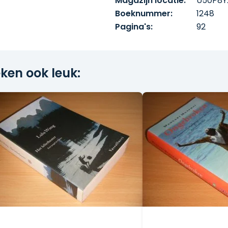
Magazijn locatie:
U50P8Y
Boeknummer:
1248
Pagina's:
92
ken ook leuk: