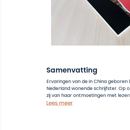
Samenvatting
Ervaringen van de in China geboren (
Nederland wonende schrijfster. Op o
zij van haar ontmoetingen met lezer
media en haar buitenlandse reizen. 
Lees meer
mijn lezers een bibliografie, tournee