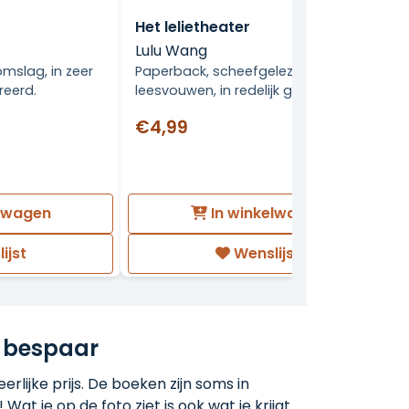
Het lelietheater
Lulu Wang
slag, in zeer
Paperback, scheefgelezen, met
reerd.
leesvouwen, in redelijk goede staat.
€4,99
elwagen
In winkelwagen
ijst
Wenslijst
 bespaar
rlijke prijs. De boeken zijn soms in
 Wat je op de foto ziet is ook wat je krijgt.