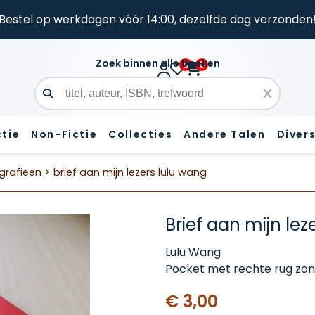
Bestel op werkdagen vóór 14:00, dezelfde dag verzonden
Zoek binnen alle boeken
0
0
Zoekveld
ctie
Non-Fictie
Collecties
Andere Talen
Diver
grafieen >
brief aan mijn lezers lulu wang
Brief aan mijn lez
Lulu Wang
Pocket met rechte rug zon
€ 3,00