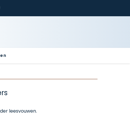
!
sen
ers
der leesvouwen.