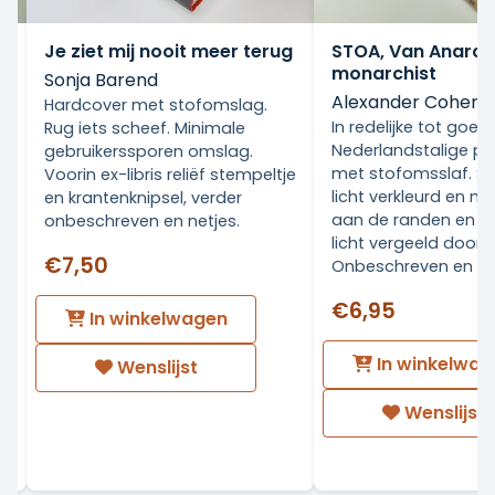
Je ziet mij nooit meer terug
STOA, Van Anarchi
monarchist
Sonja Barend
Alexander Cohen
Hardcover met stofomslag.
In redelijke tot goed
Rug iets scheef. Minimale
Nederlandstalige p
gebruikerssporen omslag.
met stofomsslaf. S
Voorin ex-libris reliëf stempeltje
licht verkleurd en me
en krantenknipsel, verder
aan de randen en ru
onbeschreven en netjes.
licht vergeeld door
€7,50
Onbeschreven en c
€6,95
In winkelwagen
In winkelwag
Wenslijst
Wenslijst