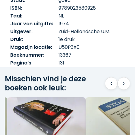
Staat:
goed
ISBN:
9789023580928
Taal:
NL
Jaar van uitgifte:
1974
Uitgever:
Zuid-Hollandsche U.M.
Druk:
1e druk
Magazijn locatie:
U50P3X0
Boeknummer:
13367
Pagina's:
131
Misschien vind je deze
‹
›
boeken ook leuk: