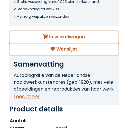
Gratis verzending vanaf €25 binnen Nederland
Stapelkorting tot wel 20%
Met zorg verpakt en verzonden
In winkelwagen
Wenslijst
Samenvatting
Autobiografie van de Nederlandse
naaldwerkkunstenares (geb. 1920), met vele
afbeeldingen en reprodukties van haar werk
in kleur en in zwart-wit.
Lees meer
Product details
Aantal:
1