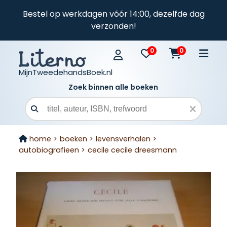
Bestel op werkdagen vóór 14:00, dezelfde dag
verzonden!
0
0
MijnTweedehandsBoek.nl
Zoek binnen alle boeken
Zoekveld
home >
boeken >
levensverhalen >
autobiografieen >
cecile cecile dreesmann