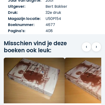
Jaar van uitgifte:
2001
Uitgever:
Bert Bakker
Druk:
32e druk
Magazijn locatie:
U50P154
Boeknummer:
4677
Pagina's:
408
Misschien vind je deze
‹
›
boeken ook leuk: