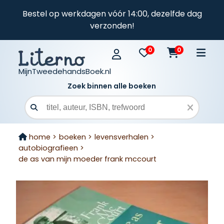
Bestel op werkdagen vóór 14:00, dezelfde dag
verzonden!
0
0
MijnTweedehandsBoek.nl
Zoek binnen alle boeken
Zoekveld
home >
boeken >
levensverhalen >
autobiografieen >
de as van mijn moeder frank mccourt