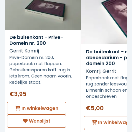
De buitenkant - Prive-
Domein nr. 200
Gerrit Komrij
De buitenkant - ee
abecedarium - pri
Prive-Domein nr. 200,
domein 200
paperback met flappen.
Gebruikerssporen kaft. rug is
Komrij, Gerrit
iets krom. Geen naam voorin.
Paperback met flapp
Redelijke staat.
rug zonder leesvouwe
Binnenin schoon en
€3,95
onbeschreven.
€5,00
In winkelwagen
Wenslijst
In winkelwag