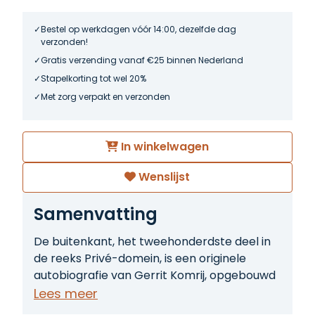
Bestel op werkdagen vóór 14:00, dezelfde dag
verzonden!
Gratis verzending vanaf €25 binnen Nederland
Stapelkorting tot wel 20%
Met zorg verpakt en verzonden
In winkelwagen
Wenslijst
Samenvatting
De buitenkant, het tweehonderdste deel in
de reeks Privé-domein, is een originele
autobiografie van Gerrit Komrij, opgebouwd
als een alfabetisch geordend zelfportret. In
Lees meer
de vorm van een woordenboek – van de