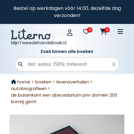
Bestel op werkdagen vóór 14:00, dezelfde dag
verzonden!
0
0
MijnTweedehandsBoek.nl
Zoek binnen alle boeken
Zoekveld
home >
boeken >
levensverhalen >
autobiografieen >
de buitenkant een abecedarium priv domein 200
komrij gerrit