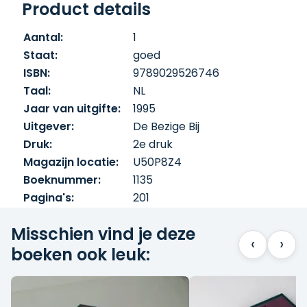
Product details
Achterhoek tot het Zuiden – geeft het
inzicht in Komrij's brede interesses: poëzie,
Aantal:
1
politiek, religie, liefde en meer. Het boek is
Staat:
goed
samengesteld uit interviews en biedt een
ISBN:
9789029526746
leesbare, speelse staalkaart van de vele
Taal:
NL
‘persoonlijkheden’ binnen Komrij:
Jaar van uitgifte:
1995
dwarsligger, moralist, cultuurcriticus.
Ondanks dat anderen de citaten hebben
Uitgever:
De Bezige Bij
verzameld, blijft het een zeer persoonlijk en
Druk:
2e druk
virtuoos naslagwerk – een spiegel van
Magazijn locatie:
U50P8Z4
Komrij’s denkwereld en ambities. Het werk
Boeknummer:
1135
werd lovend ontvangen vanwege de
Pagina's:
201
scherpe uitspraken, humor en unieke vorm.
Misschien vind je deze
‹
›
boeken ook leuk: