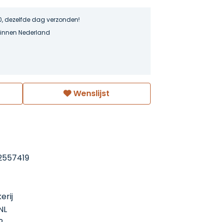
0, dezelfde dag verzonden!
binnen Nederland
Wenslijst
2557419
erij
NL