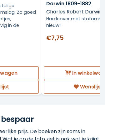
Darwin 1809-1882
stalige
Charles Robert Darwin
omslag. Zo goed
Hardcover met stofomslag, als
etjes,
nieuw!
vig in de
€7,75
elwagen
In winkelwagen
ijst
Wenslijst
 bespaar
rlijke prijs. De boeken zijn soms in
 Wat je op de foto ziet is ook wat je krijgt.