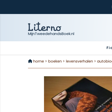
MijnTweedehandsBoek.nl
Fi
home >
boeken >
levensverhalen >
autobio