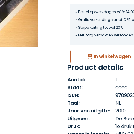
Bestel op werkdagen vóór 14:0
Gratis verzending vanaf €25 
Stapelkorting tot wel 20%
Met zorg verpakt en verzonden
In winkelwagen
Product details
Aantal:
1
Staat:
goed
ISBN:
978902
Taal:
NL
Jaar van uitgifte:
2010
Uitgever:
De Boek
Druk:
1e druk 