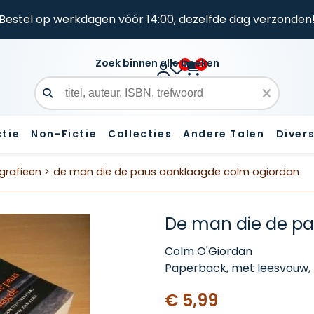
Bestel op werkdagen vóór 14:00, dezelfde dag verzonden
Zoek binnen alle boeken
0
0
Zoekveld
ctie
Non-Fictie
Collecties
Andere Talen
Diver
grafieen >
de man die de paus aanklaagde colm ogiordan
De man die de p
Colm O'Giordan
Paperback, met leesvouw, l
€ 5,99