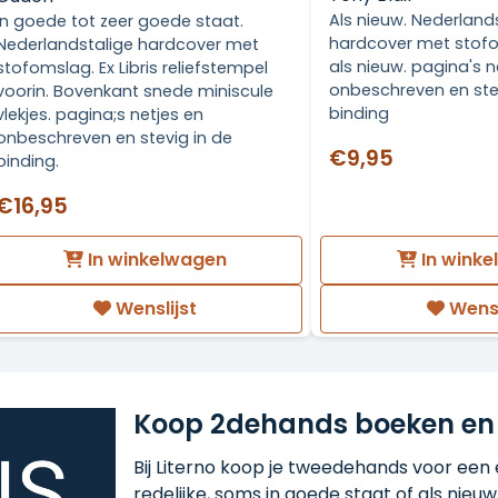
Als nieuw. Nederland
In goede tot zeer goede staat.
hardcover met stof
Nederlandstalige hardcover met
als nieuw. pagina's n
stofomslag. Ex Libris reliefstempel
onbeschreven en ste
voorin. Bovenkant snede miniscule
binding
vlekjes. pagina;s netjes en
onbeschreven en stevig in de
€9,95
binding.
€16,95
In winkelwagen
In wink
Wenslijst
Wensl
Koop 2dehands boeken en
Bij Literno koop je tweedehands voor een ee
redelijke, soms in goede staat of als nieuw!