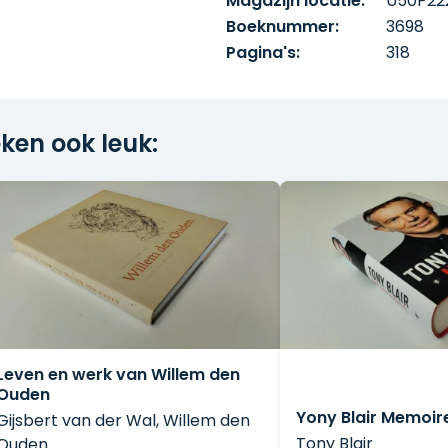
Magazijn locatie:
U50P22
Boeknummer:
3698
Pagina's:
318
ken ook leuk:
Leven en werk van Willem den
Ouden
Yony Blair Memoir
Gijsbert van der Wal, Willem den
Tony Blair
Ouden