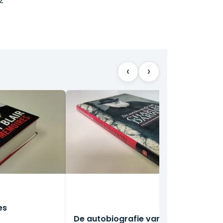
2
‹
›
es
De autobiografie van Charles