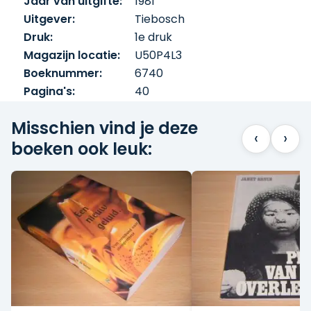
Jaar van uitgifte:
1981
Uitgever:
Tiebosch
Druk:
1e druk
Magazijn locatie:
U50P4L3
Boeknummer:
6740
Pagina's:
40
Misschien vind je deze
‹
›
boeken ook leuk: