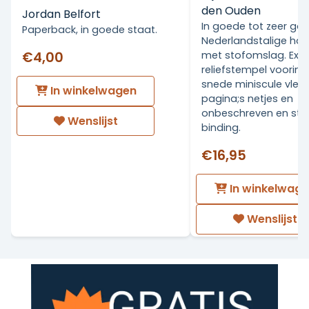
den Ouden
Jordan Belfort
In goede tot zeer go
Paperback, in goede staat.
Nederlandstalige ha
€4,00
met stofomslag. Ex Li
reliefstempel voorin.
snede miniscule vlekj
In winkelwagen
pagina;s netjes en
onbeschreven en stev
Wenslijst
binding.
€16,95
In winkelwag
Wenslijst