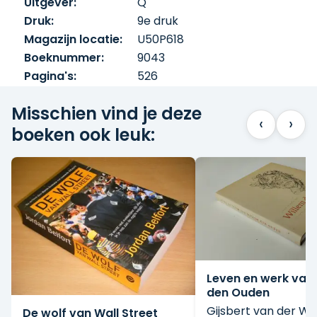
Uitgever:
Q
Druk:
9e druk
Magazijn locatie:
U50P618
Boeknummer:
9043
Pagina's:
526
Misschien vind je deze
‹
›
boeken ook leuk:
Leven en werk van
den Ouden
Gijsbert van der Wa
De wolf van Wall Street