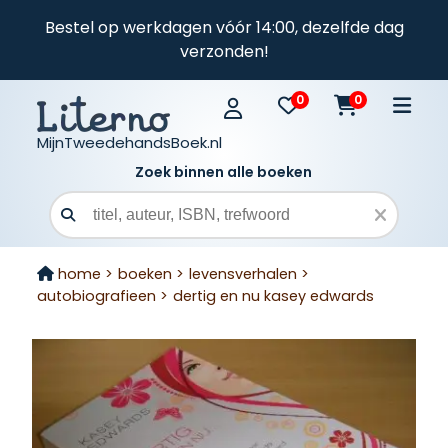
Bestel op werkdagen vóór 14:00, dezelfde dag
verzonden!
0
0
MijnTweedehandsBoek.nl
Zoek binnen alle boeken
Zoekveld
home >
boeken >
levensverhalen >
autobiografieen >
dertig en nu kasey edwards