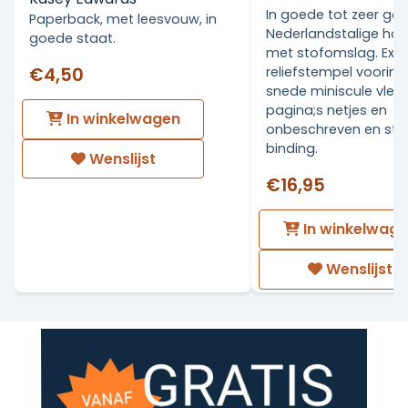
In goede tot zeer go
Paperback, met leesvouw, in
Nederlandstalige ha
goede staat.
met stofomslag. Ex Li
€4,50
reliefstempel voorin.
snede miniscule vlekj
pagina;s netjes en
In winkelwagen
onbeschreven en stev
binding.
Wenslijst
€16,95
In winkelwag
Wenslijst