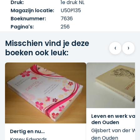
Druk:
1e druk NL
Magazijn locatie:
U50P135
Boeknummer:
7636
Pagina's:
256
Misschien vind je deze
‹
›
boeken ook leuk:
Leven en werk van
den Ouden
Gijsbert van der Wa
Dertig en nu...
den Ouden
Kasey Edwards