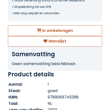
Gratis verzending vanaf €25 binnen Nederland
Stapelkorting tot wel 20%
Met zorg verpakt en verzonden
In winkelwagen
Wenslijst
Samenvatting
Geen samenvatting beschikbaar.
Product details
Aantal:
1
Staat:
goed
ISBN:
9789069745398
Taal:
NL
Jaar van uitgifte:
2003