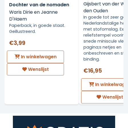
Gijsbert van der Wa
Dochter van de nomaden
den Ouden
Waris Dirie en Jeanne
In goede tot zeer go
D'Haem
Nederlandstalige ha
Paperback, in goede staat.
met stofomslag. Ex Li
Geillustreerd.
reliefstempel voorin.
snede miniscule vlekj
€3,99
pagina;s netjes en
onbeschreven en stev
In winkelwagen
binding.
Wenslijst
€16,95
In winkelwag
Wenslijst