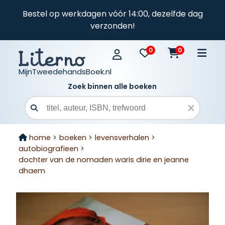
Bestel op werkdagen vóór 14:00, dezelfde dag
verzonden!
0
0
MijnTweedehandsBoek.nl
Zoek binnen alle boeken
Zoekveld
home >
boeken >
levensverhalen >
autobiografieen >
dochter van de nomaden waris dirie en jeanne
dhaem