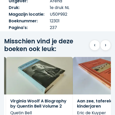
Uitgever:
Arena
Druk:
1e druk NL
Magazijn locatie:
U50P992
Boeknummer:
12301
Pagina's:
237
Misschien vind je deze
‹
›
boeken ook leuk:
Virginia Woolf A Biography
Aan zee, taferelen
by Quentin Bell Volume 2
kinderjaren
Quetin Bell
Eric de Kuyper