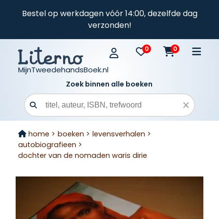
Bestel op werkdagen vóór 14:00, dezelfde dag
verzonden!
0
0
MijnTweedehandsBoek.nl
Zoek binnen alle boeken
Zoekveld
home >
boeken >
levensverhalen >
autobiografieen >
dochter van de nomaden waris dirie