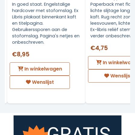
In goed staat. Engelstalige
Paperback met flap
hardcover met stofomslag. Ex
lichte slijtage langs
Libris plakaat binnenkant kaft
kaft. Rug recht zond
en titelpagina.
leesvouwen, lichte ve
Gebruikerssporen aan de
Ex-libris reliëf stemp
stofomslag. Pagina's netjes en
verder onbeschreven
onbeschreven.
€4,75
€8,95
In winkelwag
In winkelwagen
Wenslijst
Wenslijst