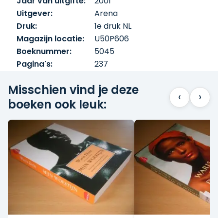
Jaar van uitgifte:
2001
Uitgever:
Arena
Druk:
1e druk NL
Magazijn locatie:
U50P606
Boeknummer:
5045
Pagina's:
237
Misschien vind je deze
‹
›
boeken ook leuk: