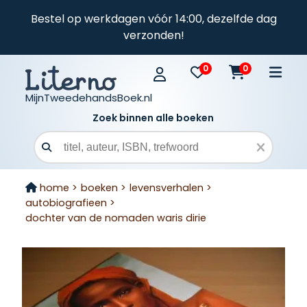
Bestel op werkdagen vóór 14:00, dezelfde dag
verzonden!
0
0
MijnTweedehandsBoek.nl
Zoek binnen alle boeken
Zoekveld
home >
boeken >
levensverhalen >
autobiografieen >
dochter van de nomaden waris dirie