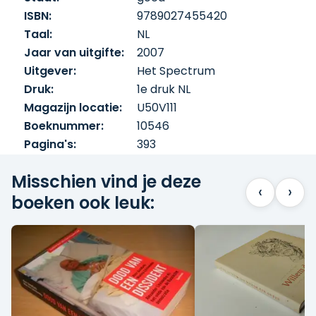
ISBN:
9789027455420
Taal:
NL
Jaar van uitgifte:
2007
Uitgever:
Het Spectrum
Druk:
1e druk NL
Magazijn locatie:
U50V111
Boeknummer:
10546
Pagina's:
393
Misschien vind je deze
‹
›
boeken ook leuk: