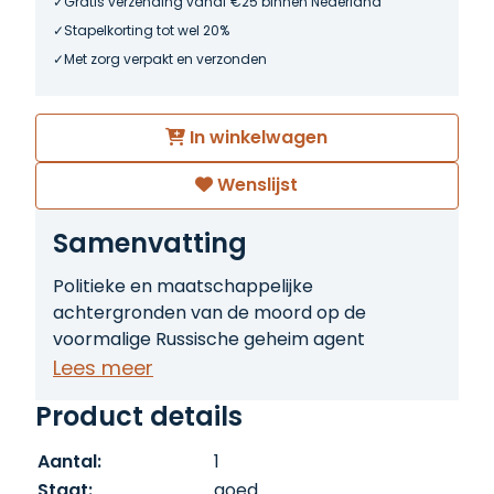
Gratis verzending vanaf €25 binnen Nederland
Stapelkorting tot wel 20%
Met zorg verpakt en verzonden
In winkelwagen
Wenslijst
Samenvatting
Politieke en maatschappelijke
achtergronden van de moord op de
voormalige Russische geheim agent
Litvinenko in 2006 in Londen, gezien als
Lees meer
symptoom van het afglijden van het
Product details
Russische politieke bestel naar een
dictatuur.
Aantal:
1
Staat:
goed