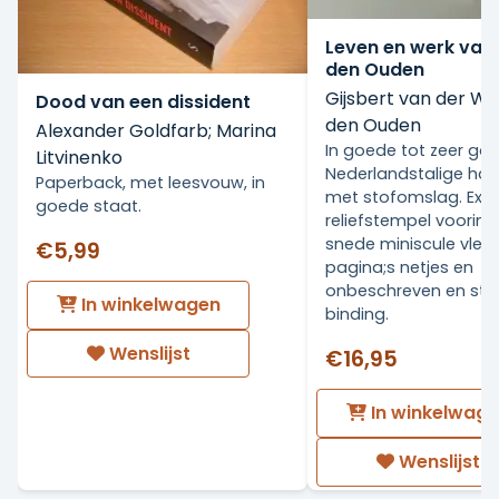
Leven en werk van
den Ouden
Gijsbert van der Wa
Dood van een dissident
den Ouden
Alexander Goldfarb; Marina
In goede tot zeer go
Litvinenko
Nederlandstalige ha
Paperback, met leesvouw, in
met stofomslag. Ex Li
goede staat.
reliefstempel voorin.
snede miniscule vlekj
€5,99
pagina;s netjes en
onbeschreven en stev
In winkelwagen
binding.
Wenslijst
€16,95
In winkelwag
Wenslijst