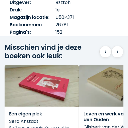
Uitgever:
Bzztoh
Druk:
1e
Magazijn locatie:
U50P371
Boeknummer:
26781
Pagina's:
152
Misschien vind je deze
‹
›
boeken ook leuk:
Een eigen plek
Leven en werk van
den Ouden
Sera Anstadt
Gijsbert van der Wa
Softcover, pagina's zijn netjes.