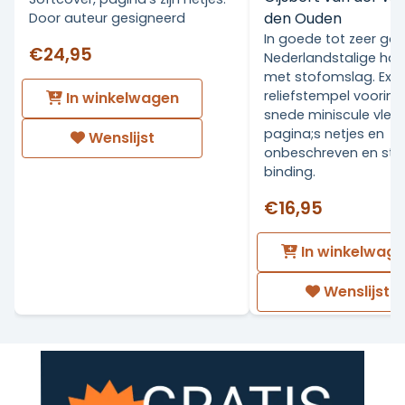
den Ouden
Door auteur gesigneerd
In goede tot zeer go
€24,95
Nederlandstalige ha
met stofomslag. Ex Li
reliefstempel voorin.
In winkelwagen
snede miniscule vlekj
pagina;s netjes en
Wenslijst
onbeschreven en stev
binding.
€16,95
In winkelwag
Wenslijst