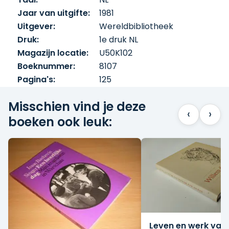
Jaar van uitgifte:
1981
Uitgever:
Wereldbibliotheek
Druk:
1e druk NL
Magazijn locatie:
U50K102
Boeknummer:
8107
Pagina's:
125
Misschien vind je deze
‹
›
boeken ook leuk:
Leven en werk van