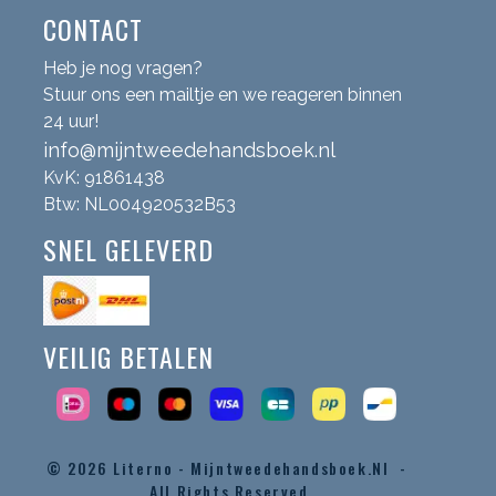
CONTACT
Heb je nog vragen?
Stuur ons een mailtje en we reageren binnen
24 uur!
info@mijntweedehandsboek.nl
KvK: 91861438
Btw: NL004920532B53
SNEL GELEVERD
VEILIG BETALEN
© 2026
Literno - Mijntweedehandsboek.nl -
All Rights Reserved