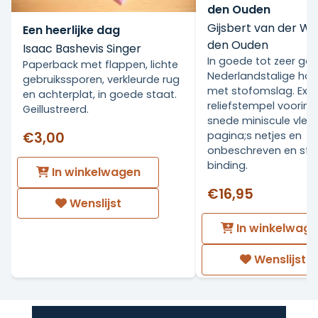
den Ouden
Gijsbert van der Wa
Een heerlijke dag
den Ouden
Isaac Bashevis Singer
In goede tot zeer go
Paperback met flappen, lichte
Nederlandstalige ha
gebruikssporen, verkleurde rug
met stofomslag. Ex Li
en achterplat, in goede staat.
reliefstempel voorin.
Geillustreerd.
snede miniscule vlekj
€3,00
pagina;s netjes en
onbeschreven en stev
binding.
In winkelwagen
€16,95
Wenslijst
In winkelwag
Wenslijst