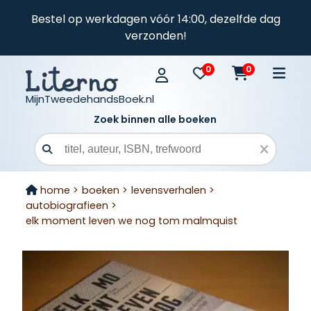
Bestel op werkdagen vóór 14:00, dezelfde dag
verzonden!
0
0
MijnTweedehandsBoek.nl
Zoek binnen alle boeken
Zoekveld
home >
boeken >
levensverhalen >
autobiografieen >
elk moment leven we nog tom malmquist