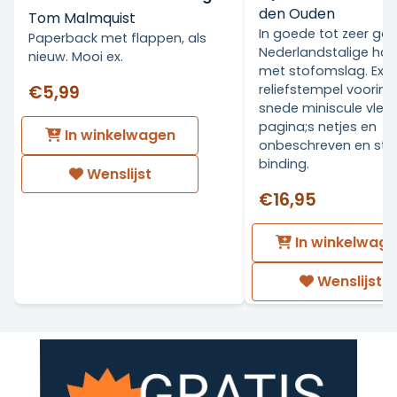
den Ouden
Tom Malmquist
In goede tot zeer go
Paperback met flappen, als
Nederlandstalige ha
nieuw. Mooi ex.
met stofomslag. Ex Li
€5,99
reliefstempel voorin.
snede miniscule vlekj
pagina;s netjes en
In winkelwagen
onbeschreven en stev
binding.
Wenslijst
€16,95
In winkelwag
Wenslijst