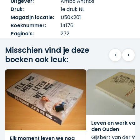
Uitgever:
Ambo Anthos
Druk:
1e druk NL
Magazijn locatie:
U50K201
Boeknummer:
14176
Pagina's:
272
Misschien vind je deze
‹
›
boeken ook leuk:
Leven en werk van
den Ouden
Gijsbert van der Wa
Elk moment leven we nog