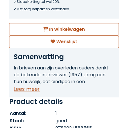
Stapelkorting tot wel 20%
Met zorg verpakt en verzonden
In winkelwagen
Wenslijst
Samenvatting
In brieven aan zijn overleden ouders denkt
de bekende interviewer (1957) terug aan
hun huwelijk, dat eindigde in een
vechtscheiding, en aan zijn eigen
Lees meer
schuldgevoelens over zijn jarenlange
Product details
weigering van contact met zijn moeder
nadien.
Aantal:
1
Staat:
goed