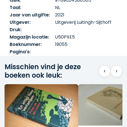
ISBN:
9789024588565
Taal:
NL
Jaar van uitgifte:
2021
Uitgever:
Uitgeverij Luitingh-Sijthoff
Druk:
Magazijn locatie:
U50PXE5
Boeknummer:
19055
Pagina's:
Misschien vind je deze
‹
›
boeken ook leuk: