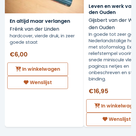
Leven en werk van
den Ouden
Gijsbert van der Wa
En altijd maar verlangen
den Ouden
Frénk van der Linden
In goede tot zeer go
hardcover, vierde druk, in zeer
Nederlandstalige ha
goede staat
met stofomslag. Ex Li
€6,00
reliefstempel voorin.
snede miniscule vlekj
pagina;s netjes en
In winkelwagen
onbeschreven en stev
binding.
Wenslijst
€16,95
In winkelwag
Wenslijst