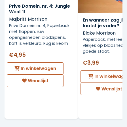
Prive Domein, nr. 4: Jungle
West 11
Majbritt Morrison
En wanneer zag jij 
laatst je vader?
Prive Domein nr. 4, Paperback
met flappen, ruw
Blake Morrison
opengesneden bladzijdens,
Paperback, met lees
Kaft is verkleurd. Rug is keom
vlekjes op bladsnede, 
goede staat.
€4,95
€3,99
In winkelwagen
In winkelwag
Wenslijst
Wenslijst