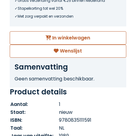
Gratis verzending vanaf €25 binnen Nederland
Stapelkorting tot wel 20%
Met zorg verpakt en verzonden
In winkelwagen
Wenslijst
Samenvatting
Geen samenvatting beschikbaar.
Product details
Aantal:
1
Staat:
nieuw
ISBN:
9780835111591
Taal:
NL
Jaar van uitgifte:
1989