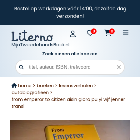
Bestel op werkdagen vóór 14:00, dezelfde dag
verzonden!
0
0
MijnTweedehandsBoek.nl
Zoek binnen alle boeken
Zoekveld
home >
boeken >
levensverhalen >
autobiografieen >
from emperor to citizen aisin gioro pu yi wjf jenner
transl