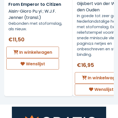
Gijsbert van der Wa
From Emperor to Citizen
den Ouden
Aisin-Gioro Pu yi ; W.J.F.
In goede tot zeer go
Jenner (transl.)
Nederlandstalige ha
Gebonden met stofomslag,
met stofomslag. Ex Li
als nieuw.
reliefstempel voorin.
snede miniscule vlekj
€11,50
pagina;s netjes en
onbeschreven en stev
In winkelwagen
binding.
Wenslijst
€16,95
In winkelwag
Wenslijst