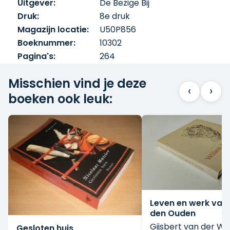
Uitgever:
De Bezige Bij
Druk:
8e druk
Magazijn locatie:
U50P856
Boeknummer:
10302
Pagina's:
264
Misschien vind je deze
‹
›
boeken ook leuk:
Leven en werk van
den Ouden
Gijsbert van der Wa
Gesloten huis