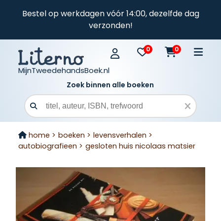
Bestel op werkdagen vóór 14:00, dezelfde dag
verzonden!
0
0
MijnTweedehandsBoek.nl
Zoek binnen alle boeken
Zoekveld
home >
boeken >
levensverhalen >
autobiografieen >
gesloten huis nicolaas matsier