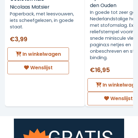
den Ouden
Nicolaas Matsier
In goede tot zeer go
Paperback, met leesvouwen,
Nederlandstalige ha
iets scheefgelezen, in goede
met stofomslag. Ex Li
staat.
reliefstempel voorin.
€3,99
snede miniscule vlekj
pagina;s netjes en
onbeschreven en stev
In winkelwagen
binding.
Wenslijst
€16,95
In winkelwag
Wenslijst