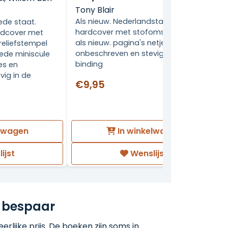
Tony Blair
Als nieuw. Nederlandstalige
ede staat.
hardcover met stofomslag. Zo goed
rdcover met
als nieuw. pagina's netjes,
 reliefstempel
onbeschreven en stevig in de
ede miniscule
binding
jes en
vig in de
€9,95
elwagen
In winkelwagen
ijst
Wenslijst
 bespaar
rlijke prijs. De boeken zijn soms in