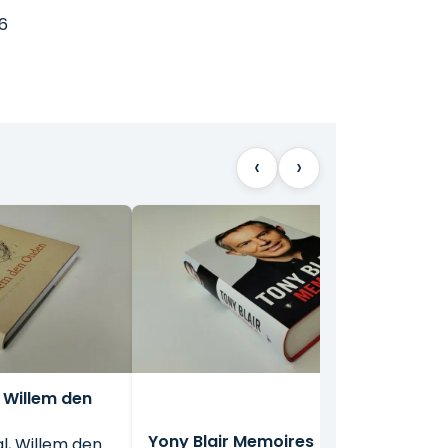
6
‹
›
 Willem den
Yony Blair Memoires
l, Willem den