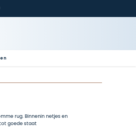
!
sen
omme rug. Binnenin netjes en
 tot goede staat