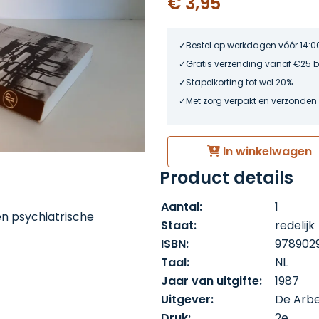
€ 3,95
Bestel op werkdagen vóór 14:0
Gratis verzending vanaf €25 
Stapelkorting tot wel 20%
Met zorg verpakt en verzonden
In winkelwagen
Product details
Aantal:
1
en psychiatrische
Staat:
redelijk
ISBN:
978902
Taal:
NL
Jaar van uitgifte:
1987
Uitgever:
De Arb
Druk:
2e