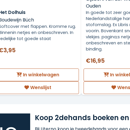
Ouden
Het Dolhuis
In goede tot zeer go
Nederlandstalige ha
Boudewijn Büch
stofomslag. Ex Libris
Softcover met flappen. Kromme rug.
voorin. Bovenkant sn
Binnenin netjes en onbeschreven. In
vlekjes. pagina;s net
redelijke tot goede staat
onbeschreven en ste
binding.
€3,95
€16,95
In winkelwagen
In wink
Wenslijst
Wensl
Koop 2dehands boeken en
Bij Literno koop je tweedehands voor een ee