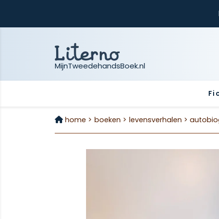
MijnTweedehandsBoek.nl
Fi
home >
boeken >
levensverhalen >
autobio