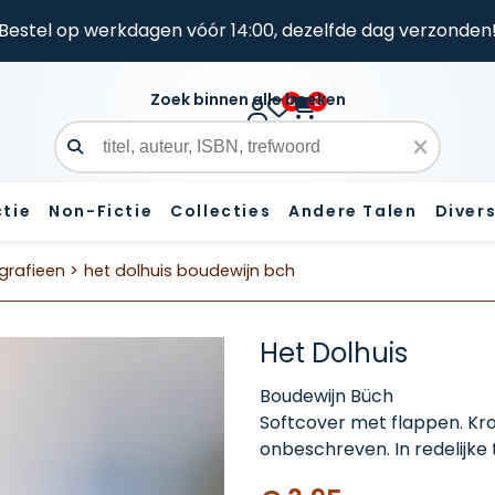
Bestel op werkdagen vóór 14:00, dezelfde dag verzonden
Zoek binnen alle boeken
0
0
Zoekveld
ctie
Non-Fictie
Collecties
Andere Talen
Diver
grafieen >
het dolhuis boudewijn bch
Het Dolhuis
Boudewijn Büch
Softcover met flappen. Kr
onbeschreven. In redelijke