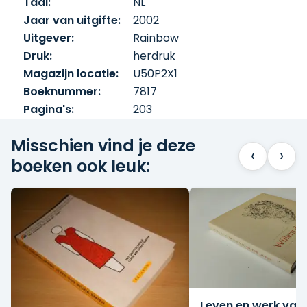
Taal:
NL
Jaar van uitgifte:
2002
Uitgever:
Rainbow
Druk:
herdruk
Magazijn locatie:
U50P2X1
Boeknummer:
7817
Pagina's:
203
Misschien vind je deze
‹
›
boeken ook leuk:
Leven en werk van