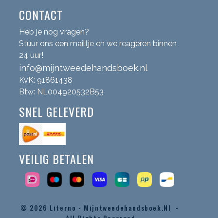
CONTACT
Heb je nog vragen?
Stuur ons een mailtje en we reageren binnen
24 uur!
info@mijntweedehandsboek.nl
KvK: 91861438
Btw: NL004920532B53
SNEL GELEVERD
VEILIG BETALEN
© 2026
Literno - Mijntweedehandsboek.nl -
All Rights Reserved