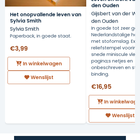
den Ouden
Gijsbert van der Wa
Het onopvallende leven van
Sylvia Smith
den Ouden
In goede tot zeer go
Sylvia Smith
Nederlandstalige ha
Paperback, in goede staat.
met stofomslag. Ex Li
€3,99
reliefstempel voorin.
snede miniscule vlekj
pagina;s netjes en
In winkelwagen
onbeschreven en stev
binding.
Wenslijst
€16,95
In winkelwag
Wenslijst