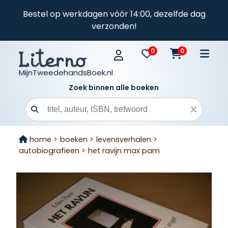
Bestel op werkdagen vóór 14:00, dezelfde dag
verzonden!
0
0
MijnTweedehandsBoek.nl
Zoek binnen alle boeken
Zoekveld
home >
boeken >
levensverhalen >
autobiografieen >
het ravijn max pam