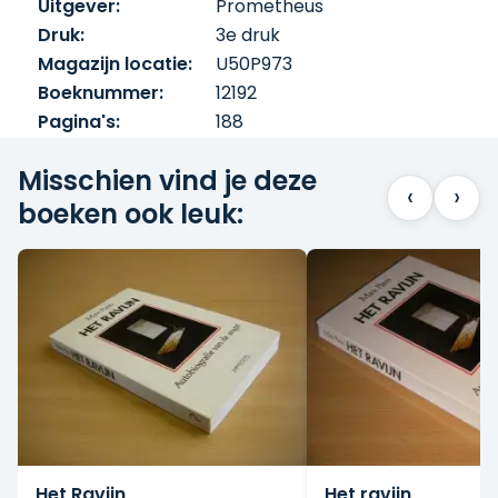
Uitgever:
Prometheus
Druk:
3e druk
Magazijn locatie:
U50P973
Boeknummer:
12192
Pagina's:
188
Misschien vind je deze
‹
›
boeken ook leuk:
Het Ravijn
Het ravijn