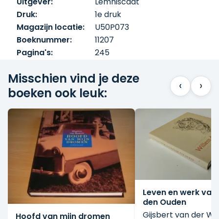
Uitgever:
Lemniscaat
Druk:
1e druk
Magazijn locatie:
U50P073
Boeknummer:
11207
Pagina's:
245
Misschien vind je deze
‹
›
boeken ook leuk:
Leven en werk van
den Ouden
Gijsbert van der Wa
Hoofd van mijn dromen