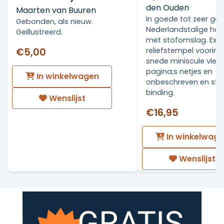
den Ouden
Maarten van Buuren
In goede tot zeer go
Gebonden, als nieuw.
Nederlandstalige ha
Geillustreerd.
met stofomslag. Ex Li
€5,00
reliefstempel voorin.
snede miniscule vlekj
pagina;s netjes en
In winkelwagen
onbeschreven en stev
binding.
Wenslijst
€16,95
In winkelwag
Wenslijst