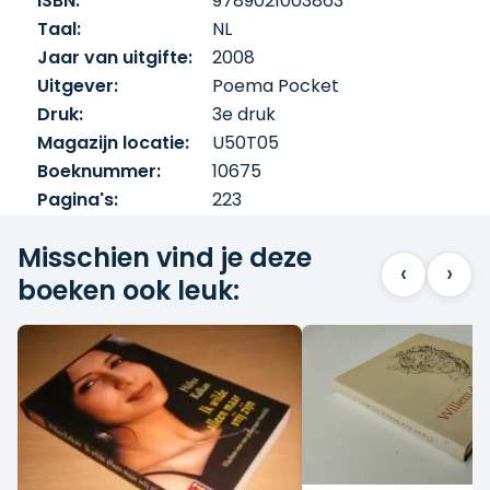
ISBN:
9789021003863
Taal:
NL
Jaar van uitgifte:
2008
Uitgever:
Poema Pocket
Druk:
3e druk
Magazijn locatie:
U50T05
Boeknummer:
10675
Pagina's:
223
Misschien vind je deze
‹
›
boeken ook leuk: