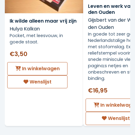
Leven en werk van
den Ouden
Gijsbert van der Wa
Ik wilde alleen maar vrij zijn
den Ouden
Hulya Kalkan
In goede tot zeer go
Pocket, met leesvouw, in
Nederlandstalige ha
goede staat.
met stofomslag. Ex Li
€3,50
reliefstempel voorin.
snede miniscule vlekj
pagina;s netjes en
In winkelwagen
onbeschreven en stev
binding.
Wenslijst
€16,95
In winkelwag
Wenslijst