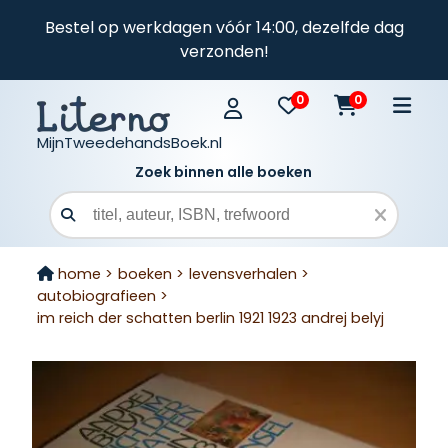
Bestel op werkdagen vóór 14:00, dezelfde dag
verzonden!
0
0
MijnTweedehandsBoek.nl
Zoek binnen alle boeken
Zoekveld
home >
boeken >
levensverhalen >
autobiografieen >
im reich der schatten berlin 1921 1923 andrej belyj