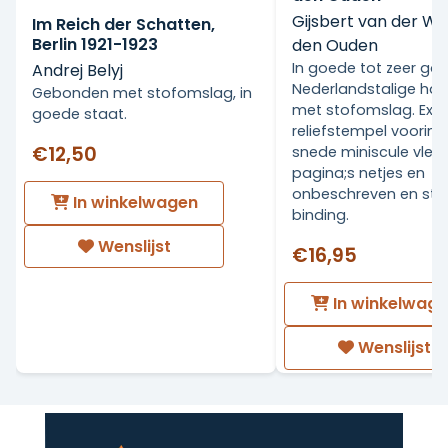
Gijsbert van der Wa
Im Reich der Schatten,
Berlin 1921-1923
den Ouden
In goede tot zeer go
Andrej Belyj
Nederlandstalige ha
Gebonden met stofomslag, in
met stofomslag. Ex Li
goede staat.
reliefstempel voorin.
€12,50
snede miniscule vlekj
pagina;s netjes en
onbeschreven en stev
In winkelwagen
binding.
Wenslijst
€16,95
In winkelwag
Wenslijst