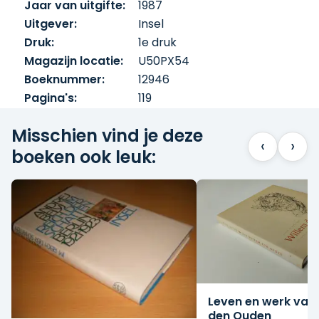
Jaar van uitgifte:
1987
Uitgever:
Insel
Druk:
1e druk
Magazijn locatie:
U50PX54
Boeknummer:
12946
Pagina's:
119
Misschien vind je deze
‹
›
boeken ook leuk:
Leven en werk van
den Ouden