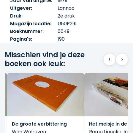
Jaar van uitgifte:
1979
Uitgever:
Lannoo
Druk:
2e druk
Magazijn locatie:
U50P291
Boeknummer:
6649
Pagina's:
190
Misschien vind je deze
‹
›
boeken ook leuk:
De groote verbittering
Het meisje in de r
Wim Walraven
Roma Ligocka, Iris 