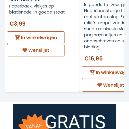
In goede tot zeer go
Paperback, vlekjes op
Nederlandstalige ha
bladsnede, in goede staat.
met stofomslag. Ex Li
€3,99
reliefstempel voorin.
snede miniscule vlekj
pagina;s netjes en
In winkelwagen
onbeschreven en stev
binding.
Wenslijst
€16,95
In winkelwag
Wenslijst