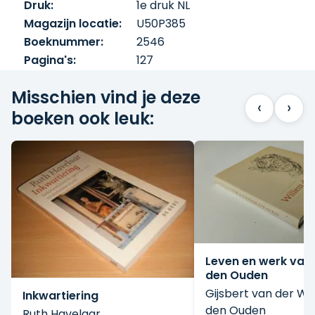
Druk:
1e druk NL
Magazijn locatie:
U50P385
Boeknummer:
2546
Pagina's:
127
Misschien vind je deze
‹
›
boeken ook leuk:
Leven en werk van
den Ouden
Gijsbert van der Wa
Inkwartiering
den Ouden
Ruth Havelaar