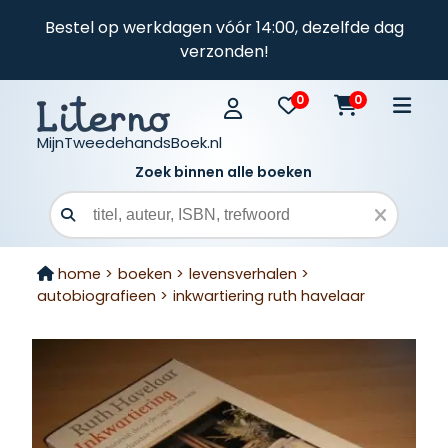
Bestel op werkdagen vóór 14:00, dezelfde dag
verzonden!
0
0
MijnTweedehandsBoek.nl
Zoek binnen alle boeken
Zoekveld
home >
boeken >
levensverhalen >
autobiografieen >
inkwartiering ruth havelaar