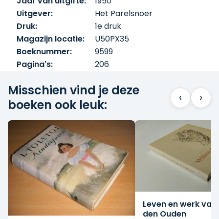
Jaar van uitgifte:
1950
Uitgever:
Het Parelsnoer
Druk:
1e druk
Magazijn locatie:
U50PX35
Boeknummer:
9599
Pagina's:
206
Misschien vind je deze
‹
›
boeken ook leuk:
Leven en werk van
den Ouden