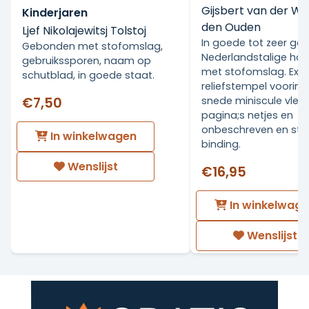
Gijsbert van der Wa
Kinderjaren
den Ouden
Ljef Nikolajewitsj Tolstoj
In goede tot zeer go
Gebonden met stofomslag,
Nederlandstalige ha
gebruikssporen, naam op
met stofomslag. Ex Li
schutblad, in goede staat.
reliefstempel voorin.
€7,50
snede miniscule vlekj
pagina;s netjes en
onbeschreven en stev
In winkelwagen
binding.
Wenslijst
€16,95
In winkelwag
Wenslijst