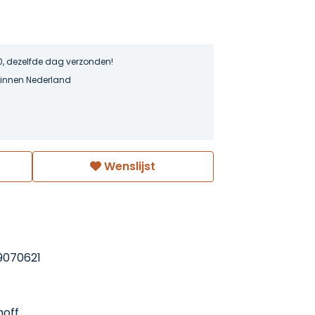
0, dezelfde dag verzonden!
binnen Nederland
Wenslijst
9070621
hoff