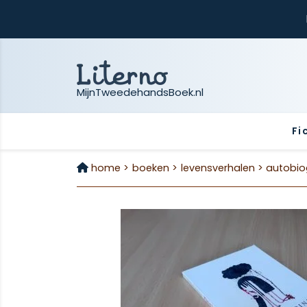
MijnTweedehandsBoek.nl
Fi
home >
boeken >
levensverhalen >
autobio