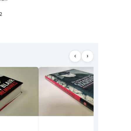
2
‹
›