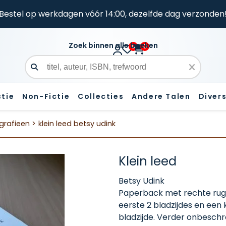
Bestel op werkdagen vóór 14:00, dezelfde dag verzonden
Zoek binnen alle boeken
0
0
Zoekveld
ctie
Non-Fictie
Collecties
Andere Talen
Diver
grafieen >
klein leed betsy udink
Klein leed
Betsy Udink
Paperback met rechte rug 
eerste 2 bladzijdes en ee
bladzijde. Verder onbeschr