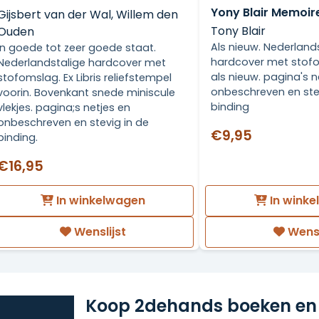
Yony Blair Memoir
Gijsbert van der Wal, Willem den
Tony Blair
Ouden
Als nieuw. Nederland
In goede tot zeer goede staat.
hardcover met stof
Nederlandstalige hardcover met
als nieuw. pagina's n
stofomslag. Ex Libris reliefstempel
onbeschreven en ste
voorin. Bovenkant snede miniscule
binding
vlekjes. pagina;s netjes en
onbeschreven en stevig in de
€9,95
binding.
€16,95
In winkelwagen
In wink
Wenslijst
Wensl
Koop 2dehands boeken en