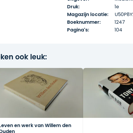
Druk:
1e
Magazijn locatie:
U50P8Y
Boeknummer:
1247
Pagina's:
104
ken ook leuk:
Leven en werk van Willem den
Ouden