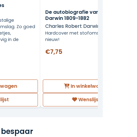
es
De autobiografie van Charles
Darwin 1809-1882
stalige
Charles Robert Darwin
omslag. Zo goed
Hardcover met stofomslag, als
etjes,
nieuw!
vig in de
€7,75
elwagen
In winkelwagen
ijst
Wenslijst
 bespaar