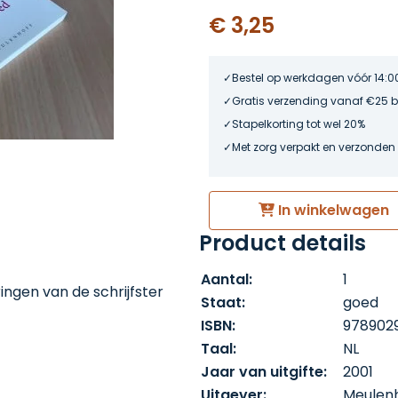
€ 3,25
Bestel op werkdagen vóór 14:0
Gratis verzending vanaf €25 
Stapelkorting tot wel 20%
Met zorg verpakt en verzonden
In winkelwagen
Product details
Aantal:
1
ingen van de schrijfster
Staat:
goed
ISBN:
978902
Taal:
NL
Jaar van uitgifte:
2001
Uitgever:
Meulen