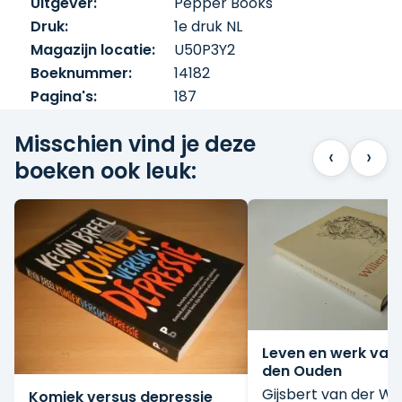
Uitgever:
Pepper Books
Druk:
1e druk NL
Magazijn locatie:
U50P3Y2
Boeknummer:
14182
Pagina's:
187
Misschien vind je deze
‹
›
boeken ook leuk:
Leven en werk van
den Ouden
Gijsbert van der Wa
Komiek versus depressie