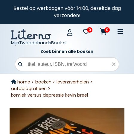
Bestel op werkdagen vóór 14:00, dezelfde dag
verzonden!
0
0
MijnTweedehandsBoek.nl
Zoek binnen alle boeken
Zoekveld
home >
boeken >
levensverhalen >
autobiografieen >
komiek versus depressie kevin breel