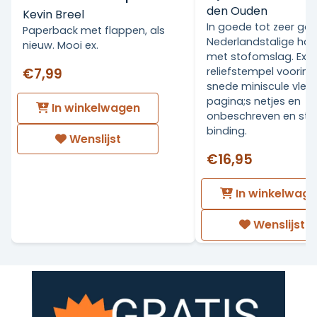
den Ouden
Kevin Breel
In goede tot zeer go
Paperback met flappen, als
Nederlandstalige ha
nieuw. Mooi ex.
met stofomslag. Ex Li
€7,99
reliefstempel voorin.
snede miniscule vlekj
pagina;s netjes en
In winkelwagen
onbeschreven en stev
binding.
Wenslijst
€16,95
In winkelwag
Wenslijst