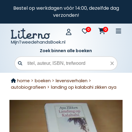
Bestel op werkdagen vóór 14:00, dezelfde dag
verzonden!
0
0
MijnTweedehandsBoek.nl
Zoek binnen alle boeken
Zoekveld
home >
boeken >
levensverhalen >
autobiografieen >
landing op kalabahi zikken aya