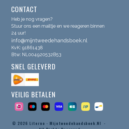
CONTACT
Heb je nog vragen?
Stuur ons een mailtje en we reageren binnen
24 uur!
info@mijntweedehandsboek.nl
KvK: 91861438
Btw: NL004920532B53
SNEL GELEVERD
VEILIG BETALEN
© 2026
Literno - Mijntweedehandsboek.nl -