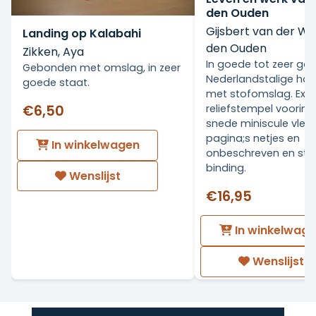
den Ouden
Gijsbert van der Wa
Landing op Kalabahi
den Ouden
Zikken, Aya
In goede tot zeer go
Gebonden met omslag, in zeer
Nederlandstalige ha
goede staat.
met stofomslag. Ex Li
€6,50
reliefstempel voorin.
snede miniscule vlekj
pagina;s netjes en
In winkelwagen
onbeschreven en stev
binding.
Wenslijst
€16,95
In winkelwag
Wenslijst