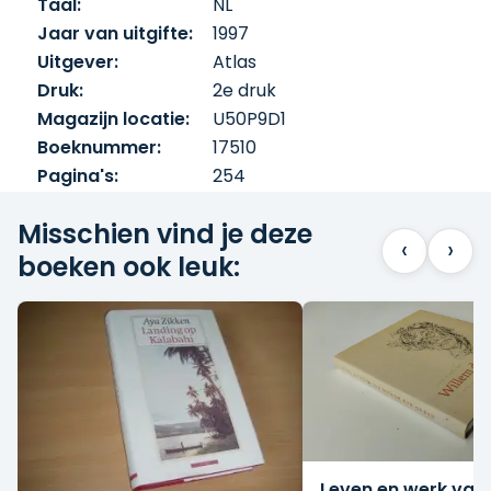
Taal:
NL
Jaar van uitgifte:
1997
Uitgever:
Atlas
Druk:
2e druk
Magazijn locatie:
U50P9D1
Boeknummer:
17510
Pagina's:
254
Misschien vind je deze
‹
›
boeken ook leuk:
Leven en werk van