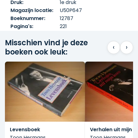
Druk:
1e druk
Magazijn locatie:
U50P647
Boeknummer:
12787
Pagina's:
221
Misschien vind je deze
‹
›
boeken ook leuk:
Levensboek
Verhalen uit mijn l
Toon Hermans
Toon Hermans