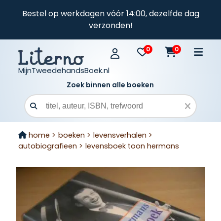
Bestel op werkdagen vóór 14:00, dezelfde dag
verzonden!
0
0
MijnTweedehandsBoek.nl
Zoek binnen alle boeken
Zoekveld
home >
boeken >
levensverhalen >
autobiografieen >
levensboek toon hermans