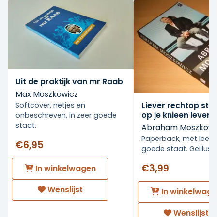
Uit de praktijk van mr Raab
Max Moszkowicz
Liever rechtop ste
Softcover, netjes en
op je knieen leven
onbeschreven, in zeer goede
staat.
Abraham Moszkowi
Paperback, met leesv
€6,95
goede staat. Geillust
€3,99
In winkelwagen
Wenslijst
In winkelwag
Wenslijst