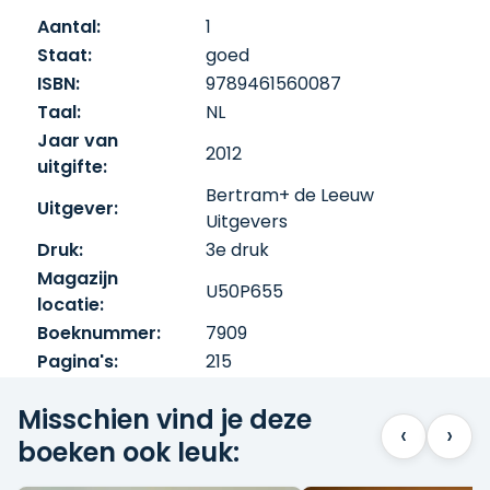
Aantal:
1
Staat:
goed
ISBN:
9789461560087
Taal:
NL
Jaar van
2012
uitgifte:
Bertram+ de Leeuw
Uitgever:
Uitgevers
Druk:
3e druk
Magazijn
U50P655
locatie:
Boeknummer:
7909
Pagina's:
215
Misschien vind je deze
‹
›
boeken ook leuk: