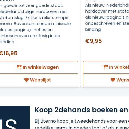
Als nieuw. Nederland
In goede tot zeer goede staat.
hardcover met stof
Nederlandstalige hardcover met
als nieuw. pagina's n
stofomslag. Ex Libris reliefstempel
onbeschreven en ste
voorin. Bovenkant snede miniscule
binding
vlekjes. pagina;s netjes en
onbeschreven en stevig in de
€9,95
binding.
€16,95
In winkelwagen
In wink
Wenslijst
Wensl
Koop 2dehands boeken en
Bij Literno koop je tweedehands voor een ee
redelijke, soms in goede staat of als nieuw!