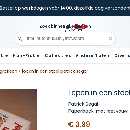
Bestel op werkdagen vóór 14:00, dezelfde dag verzonden
Zoek binnen alle boeken
0
0
Zoekveld
ctie
Non-Fictie
Collecties
Andere Talen
Diver
grafieen >
lopen in een stoel patrick segal
Lopen in een stoe
Patrick Segal
Paperback, met leesvouw, i
€ 3,99