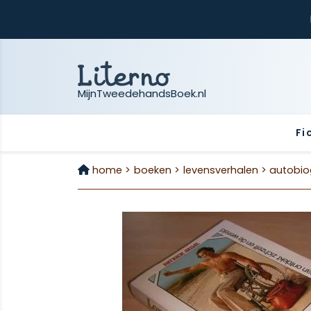
MijnTweedehandsBoek.nl
Fi
home >
boeken >
levensverhalen >
autobio