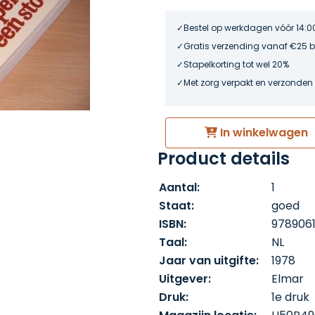
Bestel op werkdagen vóór 14:0
Gratis verzending vanaf €25 
Stapelkorting tot wel 20%
Met zorg verpakt en verzonden
In winkelwagen
Product details
Aantal:
1
Staat:
goed
ISBN:
9789061
Taal:
NL
Jaar van uitgifte:
1978
Uitgever:
Elmar
Druk:
1e druk