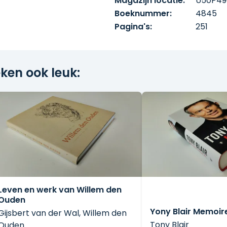
Magazijn locatie:
U50P49
Boeknummer:
4845
Pagina's:
251
ken ook leuk:
Leven en werk van Willem den
Ouden
Yony Blair Memoir
Gijsbert van der Wal, Willem den
Tony Blair
Ouden