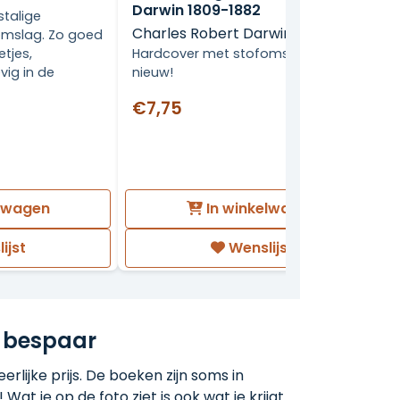
Darwin 1809-1882
stalige
Charles Robert Darwin
omslag. Zo goed
Hardcover met stofomslag, als
etjes,
nieuw!
vig in de
€7,75
elwagen
In winkelwagen
ijst
Wenslijst
 bespaar
rlijke prijs. De boeken zijn soms in
 Wat je op de foto ziet is ook wat je krijgt.