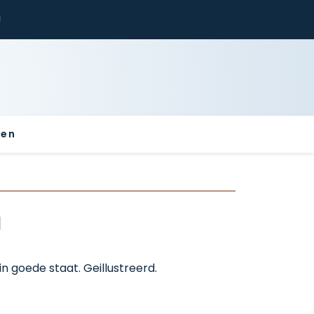
!
sen
l
n goede staat. Geillustreerd.