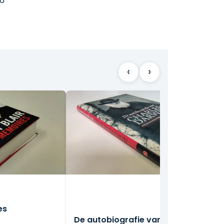
6
‹
›
es
De autobiografie van Charles