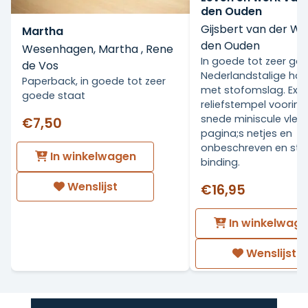
den Ouden
Gijsbert van der Wa
Martha
den Ouden
Wesenhagen, Martha , Rene
In goede tot zeer go
de Vos
Nederlandstalige ha
Paperback, in goede tot zeer
met stofomslag. Ex Li
goede staat
reliefstempel voorin.
snede miniscule vlekj
€7,50
pagina;s netjes en
onbeschreven en stev
In winkelwagen
binding.
Wenslijst
€16,95
In winkelwag
Wenslijst