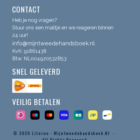
CONTACT
Heb je nog vragen?
Stuur ons een mailtje en we reageren binnen
24 uur!
info@mijntweedehandsboek.nl
KvK: 91861438
Btw: NL004920532B53
SNEL GELEVERD
VEILIG BETALEN
© 2026
Literno - Mijntweedehandsboek.nl -
All Rights Reserved