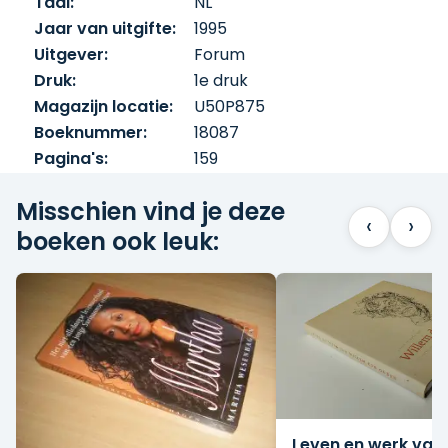
Taal:
NL
Jaar van uitgifte:
1995
Uitgever:
Forum
Druk:
1e druk
Magazijn locatie:
U50P875
Boeknummer:
18087
Pagina's:
159
Misschien vind je deze
‹
›
boeken ook leuk:
Leven en werk van